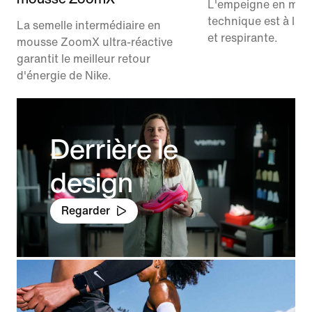
L'empeigne en mes
technique est à la 
La semelle intermédiaire en
et respirante.
mousse ZoomX ultra-réactive
garantit le meilleur retour
d'énergie de Nike.
Derrière le
design
Regarder