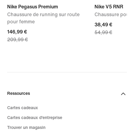
Nike Pegasus Premium
Nike V5 RNR
Chaussure de running sur route
Chaussure pour b
pour femme
current
38,49 €
current
146,99 €
54,99 €
price
209,99 €
price
38,49 €,
146,99 €,
original
original
price
price
54,99 €
209,99 €
Ressources
Cartes cadeaux
Cartes cadeaux d'entreprise
Trouver un magasin