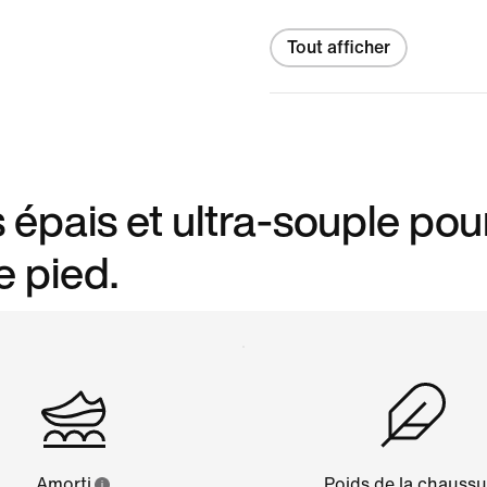
Tout afficher
 épais et ultra-souple pou
e pied.
Amorti
Poids de la chaussu