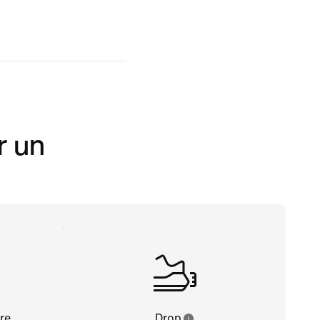
r un
re
Drop