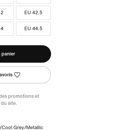
42
EU 42.5
44
EU 44.5
 panier
avoris
 des promotions et
du site.
/Cool Grey/Metallic