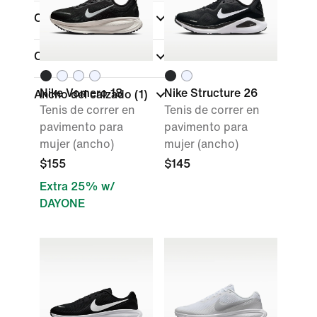
Comprar por precio
Colecciones
Nike Vomero 18
Nike Structure 26
Ancho del calzado
(1)
Tenis de correr en
Tenis de correr en
pavimento para
pavimento para
mujer (ancho)
mujer (ancho)
$155
$145
Extra 25% w/
DAYONE