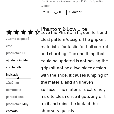
Publicado originalmente por DICK'S Sporting
Goods
0
0
Marcar
Phantom 6 Low Elite
Se
Love the Phantom fit, comfort and
calificó
¿Cómo te quedó
cleat pattern/design. The gripknit
con
este
material is fantastic for ball control
4
producto?:
El
and shooting. The one thing that
de
ajuste coincide
could be updated is not having the
5
con la talla
gripknit not be a two piece design
indicada
with the shoe, it causes lumping of
the material and an uneven
¿Qué tan
surface. The material is extremely
cómodo te
hard to clean once it gets any dirt
pareció este
on it and ruins the look of the
producto?:
Muy
shoe very quickly.
cómodo