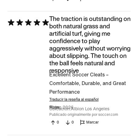
The traction is outstanding on
Se
both natural grass and
calificó
artificial turf, giving me
confidence to play
con
aggressively without worrying
5
about slipping. The touch on
de
the ball feels natural and
5
responsive
Excellent Soccer Cleats –
Comfortable, Durable, and Great
Performance
Traducir la reseña al español
12 jun 2026
Russ
Ubicación
Albion Los Angeles
Publicado originalmente por soccer.com
0
0
Marcar