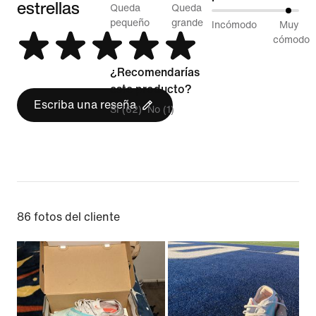
estrellas
42 %
Queda
Queda
91 %
entre
pequeño
grande
Incómodo
Muy
entre
cómodo
Queda
Incómodo
pequeño
¿Recomendarías
y
y
este producto?
Muy
Queda
Escriba una reseña
Sí (62)
No (1)
cómodo
grande
86 fotos del cliente