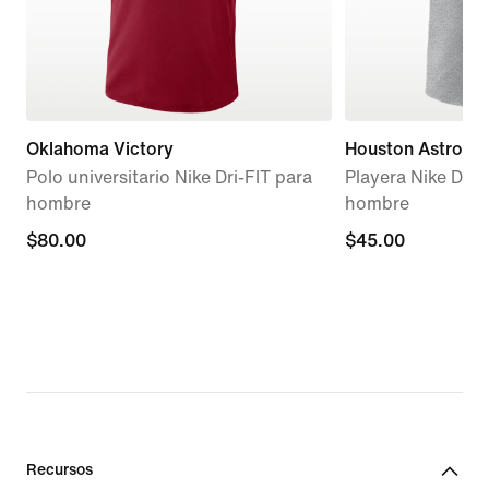
Oklahoma Victory
Houston Astros,
Polo universitario Nike Dri-FIT para
Playera Nike Dri-
hombre
hombre
$80.00
$80.00
$45.00
$45.00
Recursos