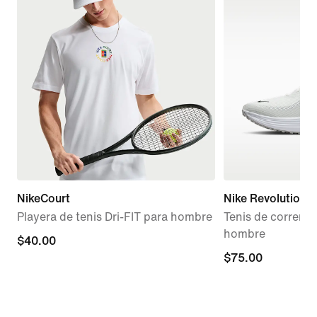
NikeCourt
Nike Revolution 8
Playera de tenis Dri-FIT para hombre
Tenis de correr 
hombre
$40.00
$40.00
$75.00
$75.00