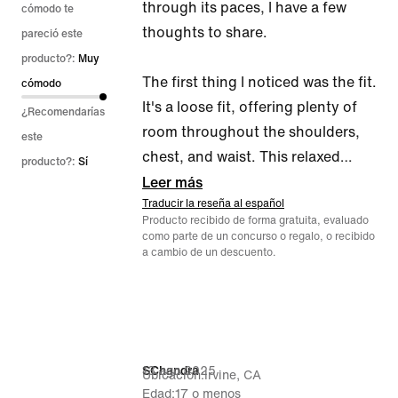
through its paces, I have a few
cómodo te
thoughts to share.
pareció este
producto?:
Muy
The first thing I noticed was the fit.
cómodo
It's a loose fit, offering plenty of
¿Recomendarías
room throughout the shoulders,
este
chest, and waist. This relaxed
…
producto?:
Sí
Leer más
Traducir la reseña al español
Producto recibido de forma gratuita, evaluado
como parte de un concurso o regalo, o recibido
a cambio de un descuento.
13 ago 2025
SChandra
Ubicación
Irvine, CA
Edad
17 o menos