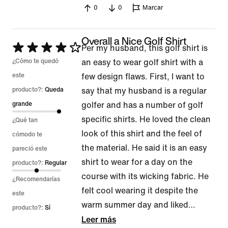
0
0
Marcar
Overall a Nice Golf Shirt
Se
Per my husband, this golf shirt is
calificó
¿Cómo te quedó
an easy to wear golf shirt with a
con
este
few design flaws. First, I want to
4
producto?:
Queda
say that my husband is a regular
de
grande
golfer and has a number of golf
5
specific shirts. He loved the clean
¿Qué tan
look of this shirt and the feel of
cómodo te
the material. He said it is an easy
pareció este
shirt to wear for a day on the
producto?:
Regular
course with its wicking fabric. He
¿Recomendarías
felt cool wearing it despite the
este
warm summer day and liked
…
producto?:
Sí
Leer más