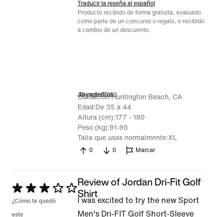
Traducir la reseña al español
Producto recibido de forma gratuita, evaluado
como parte de un concurso o regalo, o recibido
a cambio de un descuento.
13 ago 2025
Joyadedios
Ubicación
Huntington Beach, CA
Edad
De 35 a 44
Altura (cm)
177 - 180
Peso (kg)
91-95
Talla que usas normalmente
XL
0
0
Marcar
Review of Jordan Dri-Fit Golf
Se
Shirt
I was excited to try the new Sport
calificó
¿Cómo te quedó
Men's Dri-FIT Golf Short-Sleeve
con
este