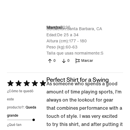
13 ago 2025
Marshall
Ubicación
Santa Barbara, CA
Edad
De 25 a 34
Altura (cm)
177 - 180
Peso (kg)
60-63
Talla que usas normalmente
S
0
0
Marcar
Perfect Shirt for a Swing
Se
As someone who spends a good
calificó
¿Cómo te quedó
amount of time playing sports, I'm
con
este
always on the lookout for gear
5
producto?:
Queda
that combines performance with a
de
grande
touch of style. I was very excited
5
to try this shirt, and after putting it
¿Qué tan