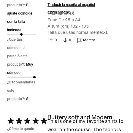
5
Traducir la reseña al español
producto?:
El
20 may 2026
chrstnmcnd
de
ajuste coincide
Ubicación
US
Edad
De 25 a 34
5
con la talla
Altura (cm)
182 - 185
indicada
Talla que usas normalmente
XL
¿Qué tan
0
0
Marcar
cómodo te
pareció este
producto?:
Muy
cómodo
¿Recomendarías
este
producto?:
Sí
Buttery soft and Modern
Se
This is one of my favorite shirts to
calificó
¿Cómo te quedó
wear on the course. The fabric is