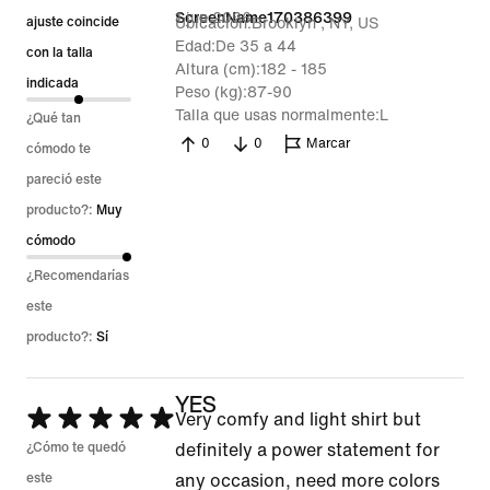
1 jun 2026
ScreenName170386399
de
ajuste coincide
Ubicación
Brooklyn , NY, US
Edad
De 35 a 44
5
con la talla
Altura (cm)
182 - 185
indicada
Peso (kg)
87-90
Talla que usas normalmente
L
¿Qué tan
0
0
Marcar
cómodo te
pareció este
producto?:
Muy
cómodo
¿Recomendarías
este
producto?:
Sí
YES
Se
Very comfy and light shirt but
calificó
¿Cómo te quedó
definitely a power statement for
con
este
any occasion, need more colors