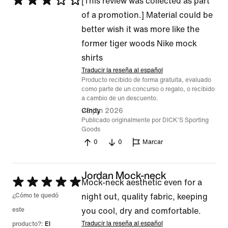
Se
[This review was collected as part
calificó
of a promotion.] Material could be
con
better wish it was more like the
3
former tiger woods Nike mock
de
shirts
5
Traducir la reseña al español
Producto recibido de forma gratuita, evaluado
como parte de un concurso o regalo, o recibido
a cambio de un descuento.
23 jun 2026
Cindy
Publicado originalmente por DICK'S Sporting
Goods
0
0
Marcar
Jordan Mock-neck
Se
Mock-neck aesthetic even for a
calificó
¿Cómo te quedó
night out, quality fabric, keeping
con
este
you cool, dry and comfortable.
5
Traducir la reseña al español
producto?:
El