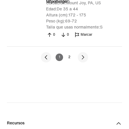
12 ago 2025
Mfpotteiger
Ubicación
Mount Joy, PA, US
Edad
De 35 a 44
Altura (cm)
172 - 175
Peso (kg)
69-72
Talla que usas normalmente
S
0
0
Marcar
1
2
Recursos