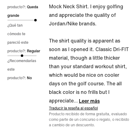
Mock Neck Shirt. I enjoy golfing
3
producto?:
Queda
and appreciate the quality of
de
grande
Jordan/Nike brands.
5
¿Qué tan
cómodo te
The shirt quality is apparent as
pareció este
soon as I opened it. Classic Dri-FIT
producto?:
Regular
material, though a little thicker
¿Recomendarías
than your standard workout shirt,
este
which would be nice on cooler
producto?:
No
days on the golf course. The all
black color is no frills but I
appreciate
…
Leer más
Traducir la reseña al español
Producto recibido de forma gratuita, evaluado
como parte de un concurso o regalo, o recibido
a cambio de un descuento.