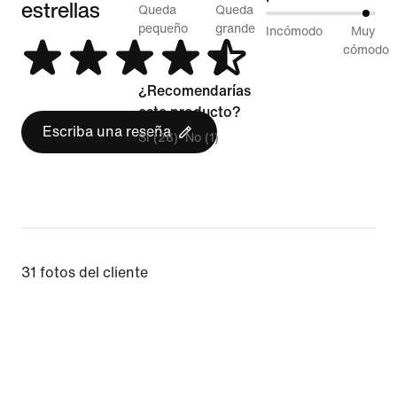
estrellas
58 %
Queda
Queda
95 %
entre
pequeño
grande
Incómodo
Muy
entre
cómodo
Queda
Incómodo
pequeño
¿Recomendarías
y
y
este producto?
Muy
Queda
Escriba una reseña
Sí (26)
No (1)
cómodo
grande
31 fotos del cliente