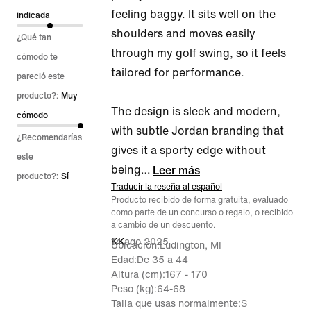
feeling baggy. It sits well on the
indicada
shoulders and moves easily
¿Qué tan
through my golf swing, so it feels
cómodo te
tailored for performance.
pareció este
producto?:
Muy
The design is sleek and modern,
cómodo
with subtle Jordan branding that
¿Recomendarías
gives it a sporty edge without
este
being
…
Leer más
producto?:
Sí
Traducir la reseña al español
Producto recibido de forma gratuita, evaluado
como parte de un concurso o regalo, o recibido
a cambio de un descuento.
14 ago 2025
KK
Ubicación
Ludington, MI
Edad
De 35 a 44
Altura (cm)
167 - 170
Peso (kg)
64-68
Talla que usas normalmente
S