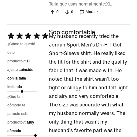
Talla que usas normalmente
XL
0
0
Marcar
Soo comfortable
Se
My husband recently tried the
calificó
¿Cómo te quedó
Jordan Sport Men's Dri-FIT Golf
con
este
Short-Sleeve shirt. He really liked
5
producto?:
El
the fit for the shirt and the quality
de
ajuste coincide
fabric that it was made with. He
5
con la talla
noted that the shirt wasn’t too
indicada
tight or clingy to him and felt light
and airy and very comfortable.
¿Qué tan
The size was accurate with what
cómodo te
my husband normally wears. The
pareció este
only thing that wasn’t my
producto?:
Muy
husband’s favorite part was the
cómodo