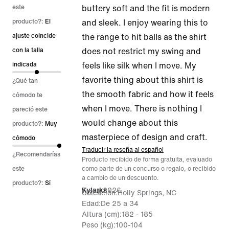
con
este
buttery soft and the fit is modern
5
producto?:
El
and sleek. I enjoy wearing this to
de
ajuste coincide
the range to hit balls as the shirt
5
con la talla
does not restrict my swing and
indicada
feels like silk when I move. My
favorite thing about this shirt is
¿Qué tan
the smooth fabric and how it feels
cómodo te
when I move. There is nothing I
pareció este
would change about this
producto?:
Muy
masterpiece of design and craft.
cómodo
Traducir la reseña al español
¿Recomendarías
Producto recibido de forma gratuita, evaluado
este
como parte de un concurso o regalo, o recibido
a cambio de un descuento.
producto?:
Sí
7 ene 2026
Kylarks
Ubicación
Holly Springs, NC
Edad
De 25 a 34
Altura (cm)
182 - 185
Peso (kg)
100-104