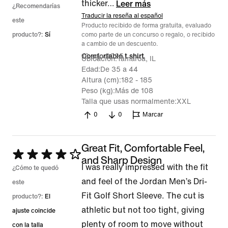
thicker
…
Leer más
¿Recomendarías
Traducir la reseña al español
este
Producto recibido de forma gratuita, evaluado
producto?:
Sí
como parte de un concurso o regalo, o recibido
a cambio de un descuento.
16 ago 2025
Comfortable t shirt
Ubicación
Tamaroa, IL
Edad
De 35 a 44
Altura (cm)
182 - 185
Peso (kg)
Más de 108
Talla que usas normalmente
XXL
0
0
Marcar
Great Fit, Comfortable Feel,
Se
and Sharp Design
I was really impressed with the fit
calificó
¿Cómo te quedó
and feel of the Jordan Men’s Dri-
con
este
Fit Golf Short Sleeve. The cut is
4
producto?:
El
athletic but not too tight, giving
de
ajuste coincide
plenty of room to move without
5
con la talla