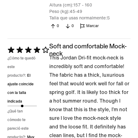
Altura (cm)
157 - 160
Peso (kg)
45-49
Talla que usas normalmente
S
0
0
Marcar
Soft and comfortable Mock-
Se
neck
This Jordan Dri-fit mock-neck is
calificó
¿Cómo te quedó
incredibly soft and comfortable!
con
este
The fabric has a thick, luxurious
4
producto?:
El
feel that would work well for fall or
de
ajuste coincide
spring golf. It is likely too thick for
5
con la talla
a hot summer round. Though I
indicada
know that this is the style, I’m not
¿Qué tan
sure I love the mock-neck style
cómodo te
and the loose fit. It definitely has
pareció este
clean lines, but I find the mock-
producto?:
Muy