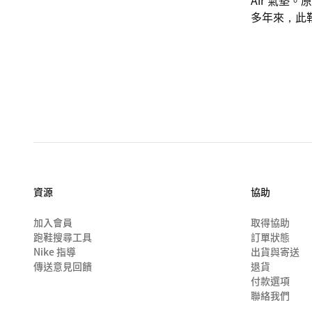
Air 氣
多年來，此
資源
協助
加入會員
取得協助
跑鞋搜尋工具
訂單狀態
Nike 指導
出貨與寄送
傳送意見回饋
退貨
付款選項
聯絡我們