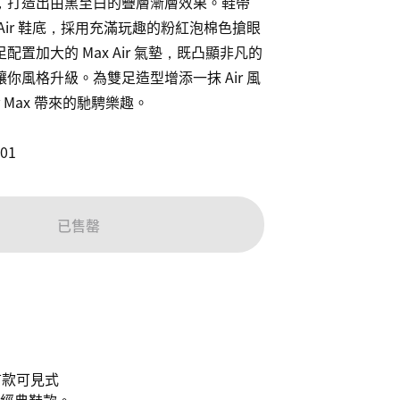
，打造出由黑至白的疊層漸層效果。鞋帶
Air 鞋底，採用充滿玩趣的粉紅泡棉色搶眼
配置加大的 Max Air 氣墊，既凸顯非凡的
你風格升級。為雙足造型增添一抹 Air 風
 Max 帶來的馳騁樂趣。

01
已售罄
球首款可見式