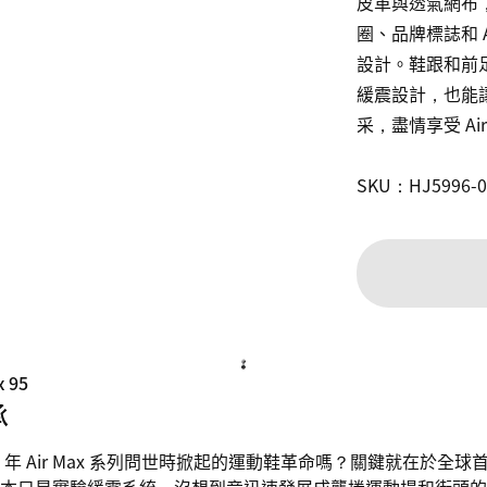
皮革與透氣網布
圈、品牌標誌和 
設計。鞋跟和前足
緩震設計，也能讓
采，盡情享受 Air
SKU：HJ5996-0
 95
承
87 年 Air Max 系列問世時掀起的運動鞋革命嗎？關鍵就在於全