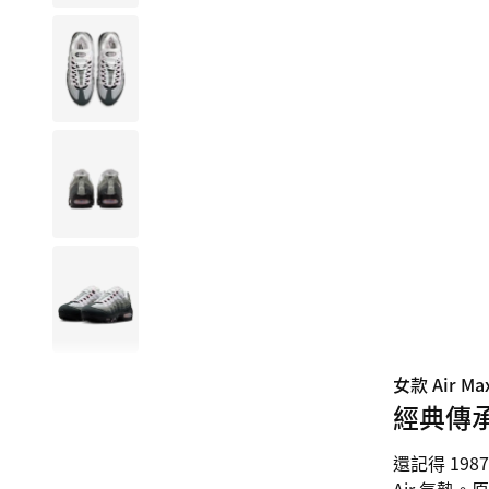
女款 Air Max
經典傳
還記得 19