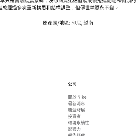
墊。原本只是實驗緩震系統，沒想到竟迅速發展成襲捲運動場和街頭
鞋款經過多次重新構思和結構調整，但傳世精髓永不變。
原產國/地區
:
印尼, 越南
公司
關於 Nike
最新消息
職涯發展
投資者
環境永續性
影響力
報告疑慮