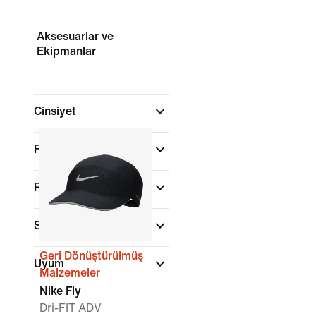
Aksesuarlar ve
Ekipmanlar
Cinsiyet
Fiyata Göre İncele
Renk
Spor
Geri Dönüştürülmüş
Uyum
Malzemeler
Nike Fly
Dri-FIT ADV