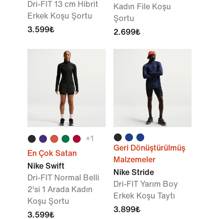
Dri-FIT 13 cm Hibrit
Kadın File Koşu
Erkek Koşu Şortu
Şortu
3.599₺
2.699₺
+1
Geri Dönüştürülmüş
En Çok Satan
Malzemeler
Nike Swift
Nike Stride
Dri-FIT Normal Belli
Dri-FIT Yarım Boy
2'si 1 Arada Kadın
Erkek Koşu Taytı
Koşu Şortu
3.899₺
3.599₺