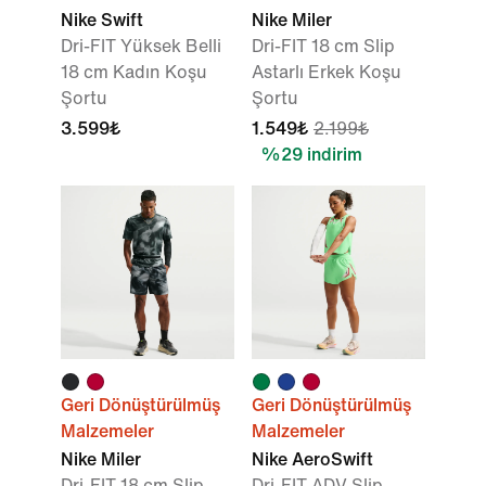
Nike Swift
Nike Miler
Dri-FIT Yüksek Belli
Dri-FIT 18 cm Slip
18 cm Kadın Koşu
Astarlı Erkek Koşu
Şortu
Şortu
3.599₺
1.549₺
2.199₺
%29 indirim
Geri Dönüştürülmüş
Geri Dönüştürülmüş
Malzemeler
Malzemeler
Nike Miler
Nike AeroSwift
Dri-FIT 18 cm Slip
Dri-FIT ADV Slip