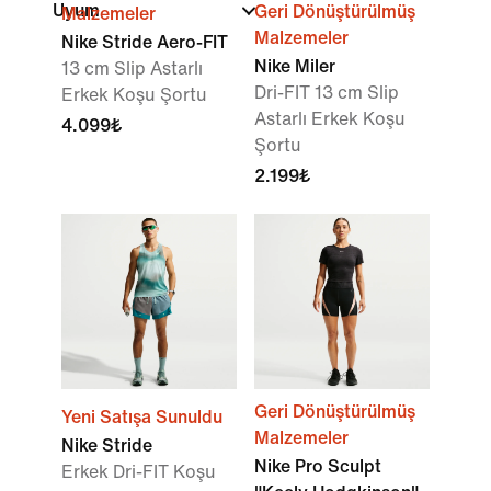
Uyum
Geri Dönüştürülmüş
Malzemeler
Malzemeler
Nike Stride Aero-FIT
Nike Miler
13 cm Slip Astarlı
Dri-FIT 13 cm Slip
Erkek Koşu Şortu
Astarlı Erkek Koşu
4.099₺
Şortu
2.199₺
Geri Dönüştürülmüş
Yeni Satışa Sunuldu
Malzemeler
Nike Stride
Nike Pro Sculpt
Erkek Dri-FIT Koşu