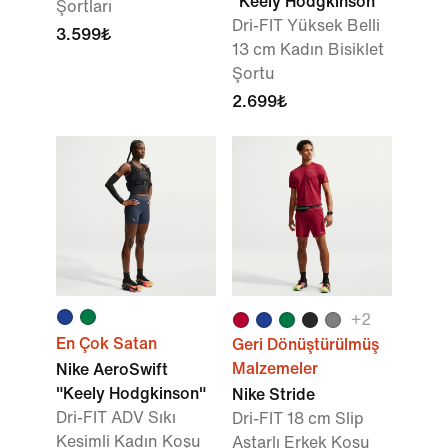
"Keely Hodgkinson"
Şortları
Dri-FIT Yüksek Belli
3.599₺
13 cm Kadın Bisiklet
Şortu
2.699₺
+
2
En Çok Satan
Geri Dönüştürülmüş
Malzemeler
Nike AeroSwift
"Keely Hodgkinson"
Nike Stride
Dri-FIT ADV Sıkı
Dri-FIT 18 cm Slip
Kesimli Kadın Koşu
Astarlı Erkek Koşu