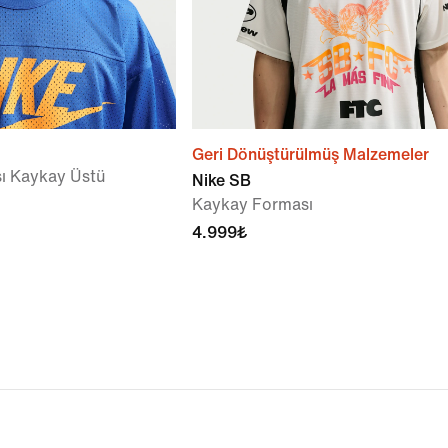
Geri Dönüştürülmüş Malzemeler
sı Kaykay Üstü
Nike SB
Kaykay Forması
4.999₺