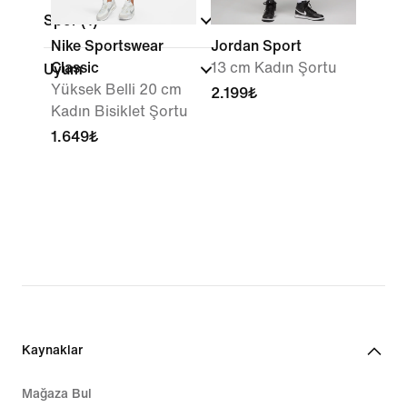
Spor
(1)
Nike Sportswear
Jordan Sport
Classic
13 cm Kadın Şortu
Uyum
Yüksek Belli 20 cm
2.199₺
Kadın Bisiklet Şortu
1.649₺
Kaynaklar
Mağaza Bul