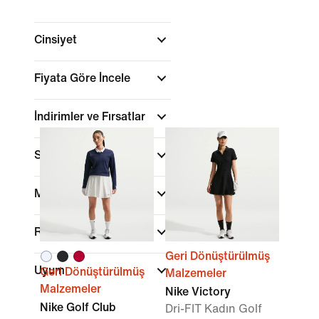
Cinsiyet
Fiyata Göre İncele
İndirimler ve Fırsatlar
Spor
(1)
Marka
Renk
Geri Dönüştürülmüş
Uyum
Geri Dönüştürülmüş
Malzemeler
Malzemeler
Nike Victory
Nike Golf Club
Dri-FIT Kadın Golf