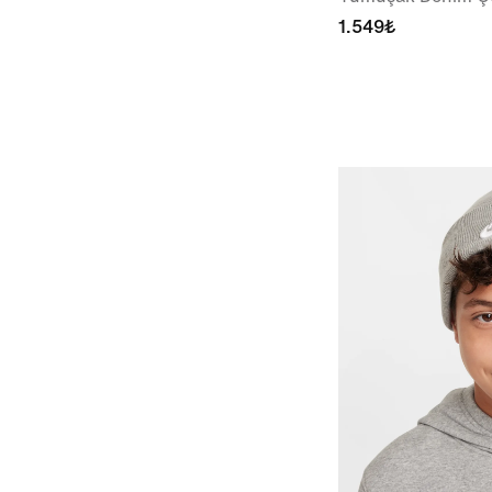
1.549₺