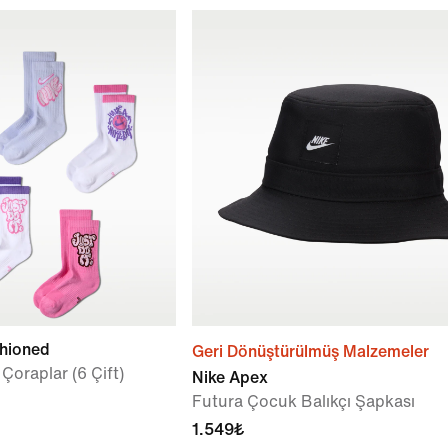
shioned
Geri Dönüştürülmüş Malzemeler
oraplar (6 Çift)
Nike Apex
Futura Çocuk Balıkçı Şapkası
1.549₺