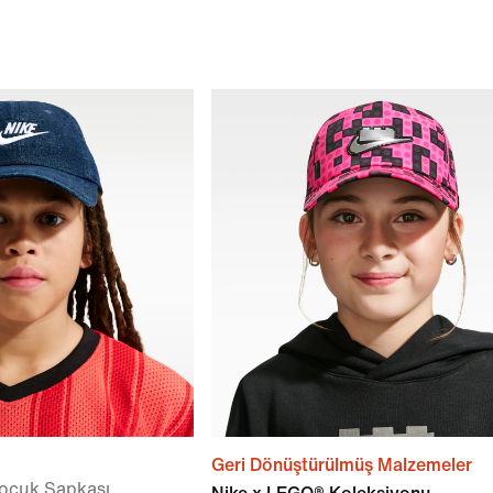
Geri Dönüştürülmüş Malzemeler
ocuk Şapkası