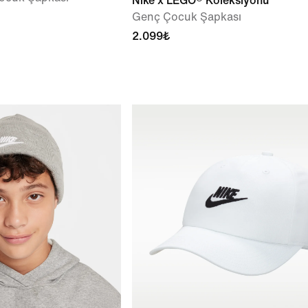
Nike x LEGO® Koleksiyonu
Genç Çocuk Şapkası
2.099₺