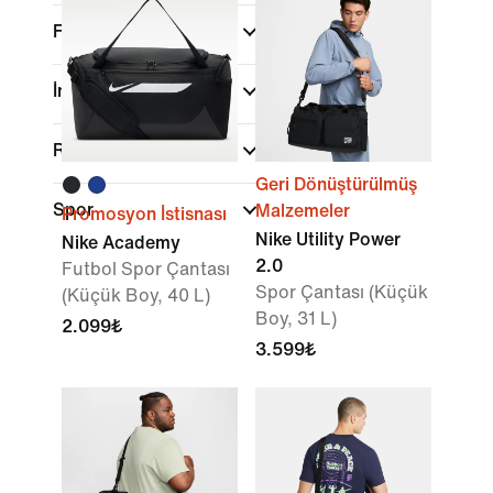
Fiyata Göre İncele
İndirimler ve Fırsatlar
Renk
Geri Dönüştürülmüş
Spor
Malzemeler
Promosyon İstisnası
Nike Utility Power
Nike Academy
2.0
Futbol Spor Çantası
Spor Çantası (Küçük
(Küçük Boy, 40 L)
Boy, 31 L)
2.099₺
3.599₺