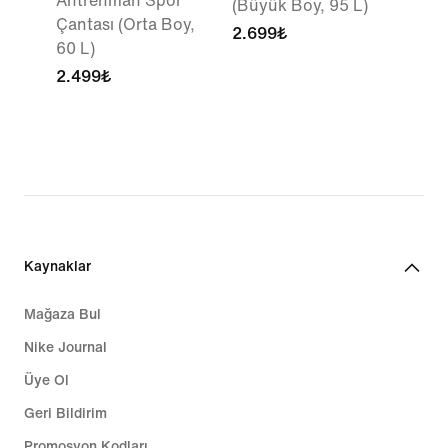
Antrenman Spor
(Büyük Boy, 95 L)
Çantası (Orta Boy,
2.699₺
60 L)
2.499₺
Kaynaklar
Mağaza Bul
Nike Journal
Üye Ol
Geri Bildirim
Promosyon Kodları