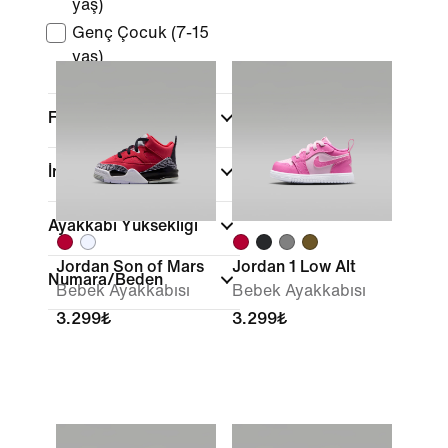
yaş)
Genç Çocuk (7-15
yaş)
Fiyata Göre İncele
İndirimler ve Fırsatlar
Ayakkabı Yüksekliği
Jordan Son of Mars
Jordan 1 Low Alt
Numara/Beden
Bebek Ayakkabısı
Bebek Ayakkabısı
3.299₺
3.299₺
Renk