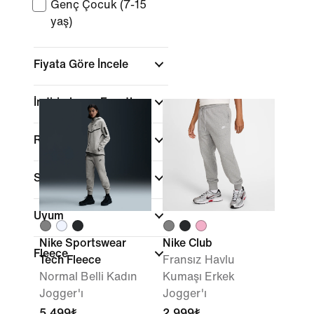
Genç Çocuk (7-15
yaş)
Fiyata Göre İncele
İndirimler ve Fırsatlar
Renk
Spor
Uyum
Nike Sportswear
Nike Club
Fleece
Tech Fleece
Fransız Havlu
Normal Belli Kadın
Kumaşı Erkek
Jogger'ı
Jogger'ı
5.499₺
2.999₺