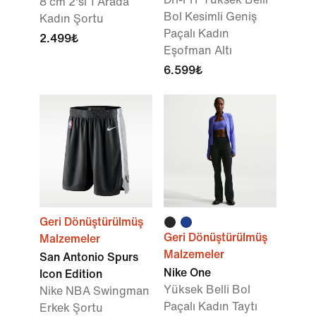
8 cm 2'si 1 Arada
Bol Kesimli Geniş
Kadın Şortu
Paçalı Kadın
2.499₺
Eşofman Altı
6.599₺
Geri Dönüştürülmüş
Geri Dönüştürülmüş
Malzemeler
Malzemeler
San Antonio Spurs
Nike One
Icon Edition
Yüksek Belli Bol
Nike NBA Swingman
Paçalı Kadın Taytı
Erkek Şortu