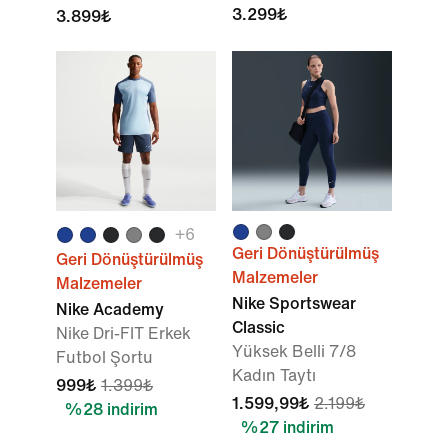
3.299₺
3.899₺
+
6
Geri Dönüştürülmüş
Geri Dönüştürülmüş
Malzemeler
Malzemeler
Nike Sportswear
Nike Academy
Classic
Nike Dri-FIT Erkek
Yüksek Belli 7/8
Futbol Şortu
Kadın Taytı
999₺
1.399₺
1.599,99₺
2.199₺
%28 indirim
%27 indirim