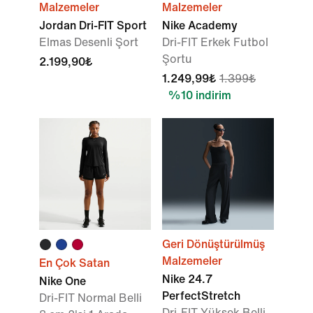
Malzemeler
Malzemeler
Jordan Dri-FIT Sport
Nike Academy
Elmas Desenli Şort
Dri-FIT Erkek Futbol
Şortu
2.199,90₺
1.249,99₺
1.399₺
%10 indirim
Geri Dönüştürülmüş
Malzemeler
En Çok Satan
Nike 24.7
Nike One
PerfectStretch
Dri-FIT Normal Belli
Dri-FIT Yüksek Belli