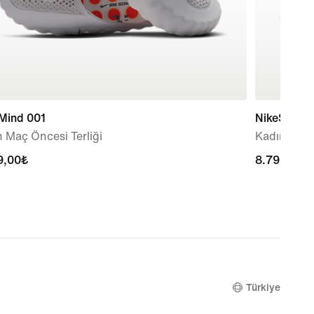
 Mind 001
NikeSKIMS 
 Maç Öncesi Terliği
Kadın Ayak
9,00₺
9,00₺
8.799,00₺
8.799,00₺
Türkiye