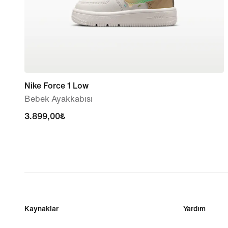
Nike Force 1 Low
Bebek Ayakkabısı
3.899,00₺
3.899,00₺
Kaynaklar
Yardım