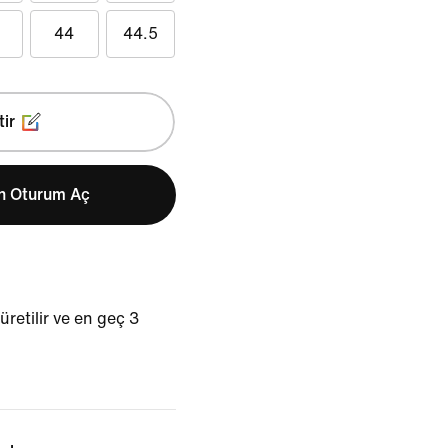
44
44.5
tir
in Oturum Aç
üretilir ve en geç 3