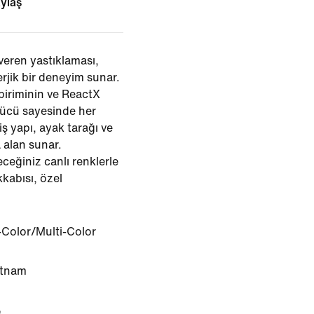
ylaş
 veren yastıklaması,
rjik bir deneyim sunar.
biriminin ve ReactX
gücü sayesinde her
ş yapı, ayak tarağı ve
 alan sunar.
ceğiniz canlı renklerle
kabısı, özel
-Color/Multi-Color
etnam
e