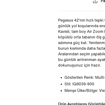
Pa
Pegasus 42'nin hızlı tepki
günlük yol koşularında ene
Kavisli, tam boy Air Zoom 
köpüklü orta tabanın itiş 
adımına güç kat. Yenilenmi
burun kısmında daha fazla
Aralarından seçim yapabile
bu günlük antrenman ayak
dokunuşunuz için hazır.
Gösterilen Renk:
Multi
Stil:
IQ8039-900
Menşe Ülke/Bölge: Vi
Ürün Ayrıntılarını Görüntül