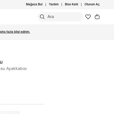
Mağaza Bul
Yardım
Bize Katıl
Oturum Aç
aha fazla bilgi edinin.
ou
usu Ayakkabısı