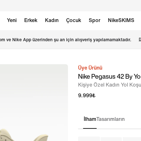
Yeni
Erkek
Kadın
Çocuk
Spor
NikeSKIMS
om ve Nike App üzerinden şu an için alışveriş yapılamamaktadır.
D
Üye Ürünü
görsel
Nike Pegasus 42 By Y
1
Kişiye Özel Kadın Yol Koş
/
8
9.999₺
İlham
Tasarımların