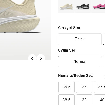
Cinsiyet Seç
Erkek
Uyum Seç
Normal
Numara/Beden Seç
35.5
36
36.
38.5
39
40