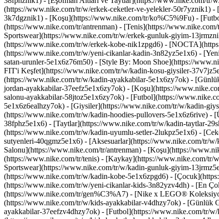
38fphznik1) - [Eşofman Altları ve Taytlar](https://www.nike.com/tr/w
(https://www.nike.com/tr/w/erkek-ceketler-ve-yelekler-50r7yznik1) 
3k7dgznik1) - [Koşu](https://www.nike.com/tr/ko%C5%9Fu) - [Futbol]
(https://www.nike.com/tr/antrenman) - [Tenis](https://www.nike.com/
Sportswear](https://www.nike.com/tr/w/erkek-gunluk-giyim-13jrmznik
(https://www.nike.com/tr/w/erkek-kobe-nik1zpgd6) - [NOCTA](https
(https://www.nike.com/tr/w/yeni-cikanlar-kadin-3n82yz5e1x6) - [Yen
satan-urunler-5e1x6z76m50) - [Style By: Moon Shoe](https://www.nik
FIT'i Keşfet](https://www.nike.com/tr/w/kadin-kosu-giysiler-37v7j
(https://www.nike.com/tr/w/kadin-ayakkabilar-5e1x6zy7ok) - [Günlü
jordan-ayakkabilar-37eefz5e1x6zy7ok) - [Koşu](https://www.nike.co
salonu-ayakkabilar-58jtoz5e1x6zy7ok) - [Futbol](https://www.nike.c
5e1x6z6ealhzy7ok)
- [Giysiler](https://www.nike.com/tr/w/kadin-gi
(https://www.nike.com/tr/w/kadin-hoodies-pullovers-5e1x6z6rive) - [Ü
38fphz5e1x6) - [Taytlar](https://www.nike.com/tr/w/kadin-taytlar-29
(https://www.nike.com/tr/w/kadin-uyumlu-setler-2lukpz5e1x6) - [Ceke
sutyenleri-40qgmz5e1x6) - [Aksesuarlar](https://www.nike.com/tr/
Salonu](https://www.nike.com/tr/antrenman) - [Koşu](https://www.nik
(https://www.nike.com/tr/tenis) - [Kaykay](https://www.nike.com/tr/
Sportswear](https://www.nike.com/tr/w/kadin-gunluk-giyim-13jrmz5e1
(https://www.nike.com/tr/w/kadin-kobe-5e1x6zpgd6) - [Çocuk](https:
(https://www.nike.com/tr/w/yeni-cikanlar-kids-3n82yzv4dh) - [En Çok
(https://www.nike.com/tr/gen%C3%A7) - [Nike x LEGO® Koleksiyon
(https://www.nike.com/tr/w/kids-ayakkabilar-v4dhzy7ok) - [Günlük G
ayakkabilar-37eefzv4dhzy7ok) - [Futbol](https://www.nike.com/tr/w/