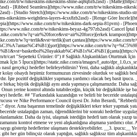
nike.com/tr/w/nikeskims-nikeskims-shine-aq8qbzb2asd) - [Matte](https
asd) - [Ribbed Seamless](https://www.nike.com/tr/w/nikeskims-nikeski
2asd) - [Studio Stretch](https://www.nike.com/tr/w/nikeskims-studio-s
kims-nikeskims-weightless-layers-4csx8zb2asd)
- [Renge Göre İncele](https://www.nike.com/tr/w/nikeskims-b2asd) - [Obsidian](https://www.nike.com/tr/w/nikeskims-siyah-90poyzb2asd) - [Dark Sepia](https://www.nike.com/tr/w/nikeskims-dark-sepia-81pvm) - [Phoenix](https://www.nike.com/tr/w/nikeskims-phoenix-1jhtj) - [Cobalt](https://www.nike.com/tr/w/nikeskims-mavi-8hfx3zb2asd) - [Ivory](https://www.nike.com/tr/w/nikeskims-beyaz-4g797zb2asd) Cancel İptal Popüler Arama Terimleri [ayakkabı](https://www.nike.com/tr/w?q=ayakkab%C4%B1&vst=ayakkab%C4%B1)[air force](https://www.nike.com/tr/w?q=air%20force&vst=air%20force)[erkek krampon](https://www.nike.com/tr/w?q=erkek%20krampon&vst=erkek%20krampon)[terlik](https://www.nike.com/tr/w?q=terlik&vst=terlik)[sırt çantası](https://www.nike.com/tr/w?q=s%C4%B1rt%20%C3%A7antas%C4%B1&vst=s%C4%B1rt%20%C3%A7antas%C4%B1)[şort](https://www.nike.com/tr/w?q=%C5%9Fort&vst=%C5%9Fort)[basketbol ayakkabısı](https://www.nike.com/tr/w?q=basketbol%20ayakkab%C4%B1s%C4%B1&vst=basketbol%20ayakkab%C4%B1s%C4%B1)[çanta](https://www.nike.com/tr/w?q=%C3%A7anta&vst=%C3%A7anta) [](https://www.nike.com/tr/favorites "Favoriler")[](https://www.nike.com/tr/cart "Sepetteki Ürünler: 0") # Sağlıklı Alışkanlıkları Oturtmak İçin 5 İpucu ##### Rehberlik ve Beslenme Son güncellenme tarihi: 15 Haziran 2020 Hazırlayan: Nike Training ![Sağlıklı Alışkanlıkları Oturtmak İçin 5 İpucu](https://static.nike.com/a/images/f_auto/dpr_1.0,cs_srgb/h_1300,c_limit/2445a4c7-7eb4-4893-ac22-abb50403d6c1/salkl-alkanlklar-oturtmak-in-5-pucu.jpg) ## Alışkanlıklarını değiştirmek için nasıl gerçekçi hedefler belirleyebilirsin? Yeni, daha sağlıklı alışkanlıklar edinmek *zordur*. Her sabah saat 6'da antrenman yapmak ve her Pazar bir haftalık yemek hazırlamak "Bunu yapabilirim!" demek kadar kolay olsaydı hepimiz formumuzun zirvesinde olurduk ve sağlıklı beslenirdik. Buna rağmen, belirlediğimiz hedeflere ulaşmanın ve bunları hayatımızın uzun vadeli bir parçası haline getirmenin somut yolları vardır. İşte pozitif değişiklikler yapmana yardımcı olacak beş basit ipucu. __1. ipucu:__ Küçük düşün. __İşe yaramasının nedeni:__ Hedeflerimize ulaşamamamızın en büyük nedenlerinden biri, genellikle birkaç büyük değişikliği aynı anda yapmaya çalışmamızdır. Daha sağlıklı beslenmeye çalışırken antrenmana başlamaya ve günlük rutinlerimizi değiştirmeye de çalışırsak birkaç güne kalmadan usanırız. Onun yerine kontrol altında tutabileceğin, küçük bir değişiklikle işe başla. Örneğin, her öğünde (kahvaltıda bile) bir sebze yemeyi ya da doyup doymadığının farkında olmak için dikkatini vererek yemek yemeyi hedefle. ## "Farkındalık kazandığın ve belirli bir beceride ustalaştığın zaman, öğrendiklerini bir sonraki hedefine uygulayabilirsin." Dr. John Beradi, Precision Nutrition'ın kurucusu Precision Nutrition'ın kurucusu ve Nike Performance Council üyesi Dr. John Berardi, "Rehberlik yaptığımız kişiler genellikle bu yaklaşımın basitliğinden tatmin olmaz ve sonuç almak için daha fazla şey yapması gerektiğini düşünür." diyor. Ama başarının temelinde değişiklikleri teker teker yapmak y