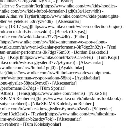
ayakkabilar-3k7dgzv4dhzy7ok)
- [Giysiler]
tler ve Sweatshirt’ler](https://www.nike.com/tr/w/kids-hoodies-
ww.nike.com/tr/w/kids-futbol-formalar-1gdj0z3a41ezv4dh) -
n Altları ve Taytlar](https://www.nike.com/tr/w/kids-pants-tights-
tler-ve-yelekler-50r7yzv4dh) - [Aksesuarlar]
[Genç (13-17 yaş)](https://www.nike.com/tr/w/teen-collection-6hgue) -
cuk-cocuk-kids-6dacezv4dh) - [Bebek (0-3 yaş)]
.nike.com/tr/w/kids-kosu-37v7jzv4dh) - [Futbol]
(https://www.nike.com/tr/w/kids-antrenman-ve-spor-salonu-
ww.nike.com/tr/w/yeni-cikanlar-performans-3k7dgz3n82y) - [Yeni
atan-urunler-performans-3k7dgz76m50) - [Jordan Basketbol]
mx6)
- [Koşu](https://www.nike.com/tr/ko%C5%9Fu) - [Tüm Koşu]
nike.com/tr/w/kosu-giysiler-37v7jz6ymx6) - [Aksesuarlar]
www.nike.com/tr/w/futbol-1gdj0) - [Ayakkabılar]
lar](https://www.nike.com/tr/w/futbol-accessories-equipment-
/tr/w/antrenman-ve-spor-salonu-58jto) - [Ayakkabılar]
lonu-giysiler-58jtoz6ymx6) - [Aksesuarlar]
w/performans-3k7dg) - [Tüm Sporlar]
3bsd) - [Tenis](https://www.nike.com/tr/tenis) - [Nike SB]
ikeSKIMS Rehberleri](https://www.nike.com/tr/nikeskims-lookbook) -
sutyen-rehberi) - [NikeSKIMS Koleksiyon Rehberi]
.nike.com/tr/w/nikeskims-giysiler-6ymx6zb2asd) - [Sütyenler]
s-9om13zb2asd) - [Taytlar](https://www.nike.com/tr/w/nikeskims-
kims-ayakkabilar-b2asdzy7ok) - [Aksesuarlar]
on-rehberi) - [Tüm Koleksiyonlar]