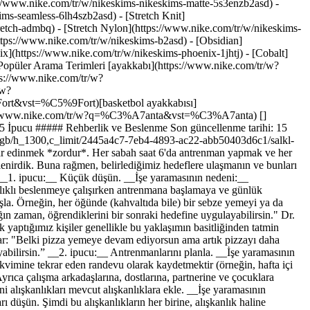
://www.nike.com/tr/w/nikeskims-nikeskims-matte-5s3enzb2asd) -
ms-seamless-6lh4szb2asd) - [Stretch Knit]
tretch-admbq) - [Stretch Nylon](https://www.nike.com/tr/w/nikeskims-
atar: "Belki pizza yemeye devam ediyorsun ama artık pizzayı daha yavaş ve dikkat ederek yiyorsun. Farkındalık kazandığın ve belirli bir beceride ustalaştığın zaman, öğrendiklerini bir sonraki hedefine uygulayabilirsin.” __2. ipucu:__ Antrenmanlarını planla. __İşe yaramasının nedeni:__ Yeni bir alışkanlığı oturtmanın en iyi yolu, onu takviminde planlamaktır. Daha da iyisi, ulaşmak istediğin hedefi tam olarak yazıp takvimine tekrar eden randevu olarak kaydetmektir (örneğin, hafta içi her öğlen 1,5 kilometrelik bir koşu planlayabilirsin). Öngörülebilirlik, zamanını kontrol etmene ve yeni alışkanlığına alışmana yardımcı olur. Ayrıca çalışma arkadaşlarına, dostlarına, partnerine ve çocuklara yaptığın bu değişikliğin kalıcı olduğu mesajını verir. Böylece kararına saygı gösterip hedeflerine ulaşmanı destekleyebilirler. __3. ipucu:__ Yeni alışkanlıkları mevcut alışkanlıklara ekle. __İşe yaramasının nedeni:__Dişlerini fırçalamak, mesajlarına bakmak, atıştırmalık yemek gibi her gün bilinçsiz olarak yaptığın, sağlıklı sağlıksız tüm alışkanlıkları düşün. Şimdi bu alışkanlıkların her birine, alışkanlık haline gelmesini *istediğin* sağlıklı bir eylemi eklediğini hayal et. Örneğin, Instagram'a her baktığında 10 squat yap ya da akşam televizyon izlerken silindir köpük kullan. Mevcut bir davranışa yeni bir davranış eklemek, o davranışı yapmak için otomatik ve düzenli bir hatırlatma olur. Üstelik bu yöntemin hedefleri kalıcı hale getirdiği kanıtlanmıştır. ![Sağlıklı Alışkanlıkları Oturtmak İçin 5 İpucu](https://static.nike.com/a/images/f_auto/dpr_1.0,cs_srgb/h_1300,c_limit/d5ed0946-0af0-4cc8-b486-dc38f085bcca/salkl-alkanlklar-oturtmak-in-5-pucu.jpg) __4. ipucu:__ Sonuca değil, sürece odaklan. __İşe yaramasının nedeni:__ Sonuca saplantı derecesinde odaklanmak seni bunaltabilir ve hayal kırıklığına uğrayıp pes etmeni kolaylaştırabilir. Onun yerine her koşulda gurur duyabileceğin bir sürece odaklan. Nike Master Trainer'ı Joslyn Thompson-Rule, "Kendi 10K hız rekorunu kırmak istediğini düşünelim. Böyle bir durumda, çalıştırdığım sporculara süreyi hedef haline getirmek yerine o noktaya ulaşmalarını sağlayacak, kontrol edebilecekleri süreci bulmaya odaklanmalarını söylüyorum. Bu, haftada dört kez antrenman yapmak, bir beslenme planını uygulamak ve ihtiyaç duydukları güç toplama ve hareket kabiliyeti çalışmalarını yapmak olabilir. Kararlı olduğun müddetçe başarının temellerini atabilirsin." Göz korkutucu olabilecek bir hedef, sonuç yerine sürece odaklandığın zaman ona ulaşmana yardımcı olacak, küçük ve uygulanabilir adımlara dönüşür. ## "Kararlı olduğun müddetçe başarının temellerini atabilirsin." Joslyn Thompson-Rule, Nike Master Trainer'ı __5. ipucu:__ Aksiliklere aldırma. __İşe yaramasının nedeni:__ Yaşam stilinde değişiklik yaptığın zaman güçlüklerle karşılaşman ve aksilikler yaşaman kaçınılmazdır. Sonuçta insansın! Nike'ın Kıdemli Performans Direktörü Ryan Flaherty, çalıştırdığı profesyonel sporculara verdiği "Olduysa oldu. Bundan sonra ne olacak?” mantrasını kullanmayı öneriyor. Bu yöntemi örneklerle açıklayalım: "Öğlen bir tabak patates kızartması *yediysem yedim*. Akşam yemeğinde *ne* yiyeceğim?" veya "Bu sabah antrenmanı *kaçırdıysam kaçırdım*. Yarın sabah *ne* yapacağım?" Flaherty şöyle diyor: "'Olduysa oldu. Bundan sonra ne olacak?' bakış açısını kullanmak, planını sürdürmeni sağlar. Kötü bir öğün kötü öğünlerle dolu bir güne, antrenmansız geçen bir hafta antrenmansız geçen bir aya dönüşmez. Başarısızlığa odaklanmak yerine onu geride bırakmanı sağlar ve geleceği değiştirme kontrolüne sahip olduğunu gösterir." Ayrıca mükemmel olma baskısını üzerinden alır, hata üzerine hata yapmanı önler ve işleri daha çabuk yoluna koyma ihtimalini artırır. Uzun vadeli alışkanlıklar edinmenin anahtarının mükemmellik değil istikrar olduğunu unutma. Yeni sağlıklı alışkanlıklarını oturtmak için bu stratejileri dene ve engellerle karşılaştığın zaman kendine, "Olduysa oldu. Bundan sonra ne olacak?" de. Bunu başarabilirsin! ### Nike Training Club'a Katıl Aktif ve sağlıklı kalmana yardımcı olacak birinci sınıf uzman ve trainer'larımıza eriş. [İndir](https://smart.link/5deaab27fce3c) ![Sağlıklı Alışkanlıkları Oturtmak İçin 5 İpucu, Nike Training Club'a Katıl](https://static.nike.com/a/images/f_auto/dpr_1.0,cs_srgb/w_1824,c_limit/87f33fb3-45eb-4459-a134-480058422955/salkl-alkanlklar-oturtmak-in-5-pucu.jpg) ### Nike Training Club'a Katıl Aktif ve sağlıklı kalmana yardımcı olacak birinci sınıf uzman ve trainer'larımıza eriş. [İndir](https://www.nike.com/tr/ntc-app) Orijinal yayınlanma tarihi: 12 Mayıs 2020 Kaynaklar [Mağaza Bul](https://www.nike.com/tr/retail/) [Nike Journal](https://www.nike.com/tr/hikayeler) [Üye Ol](https://www.nike.com/tr/uyelik) [Geri Bildirim](https://www.nike.com#site-feedback) [Promosyon Kodları](https://www.nike.com/tr/promosyon-kodu) Yardım [Yardım Al](https://www.nike.com/tr/help) [Sipariş Durumu](https://www.nike.com/tr/orders/details) [Kargo ve Teslimat](https://www.nike.com/tr/help/a/kargo-teslimat-gs) [İadeler](https://www.nike.com/tr/help/a/iade-politikasi-gs) [Ödeme Seçenekleri](https://www.nike.com/tr/help/a/odeme-secenekleri-gs) [Bize Ulaş](https://www.nike.com/tr/help/#contact) [İncelemeler](https://www.nike.com/tr/help/a/incelemeler) Şirket [Nike Hakkında](https://about.nike.com/) [Haberler](https://news.nike.com/) [Kariyer](https://jobs.nike.com/) [Yatırımcılar](https://investors.nike.com/) [Sürdürülebilirlik](https://www.nike.com/tr/surdurulebilirlik) [Amaç](https://www.nike.com/tr/amac) [Endişe Bildir](https://secure.ethicspoint.com/domain/media/tr/gui/56821/index.html) [Kaynaklar](https://www.nike.com/tr/help) [Mağaza Bul](https://www.nike.com/tr/retail/) [Nike Journal](https://www.nike.com/tr/hikayeler) [Üye Ol](https://www.nike.com/tr/uyelik) [Geri Bildirim](https://www.nike.com#site-feedback) [Promosyon Kodları](https://www.nike.com/tr/promosyon-kodu) [Yardım](https://www.nike.com/tr/help) [Yardım Al](https://www.nike.com/tr/help) [Sipariş Durumu](https://www.nike.com/tr/orders/details) [Kargo ve Teslimat](https://www.nike.com/tr/help/a/kargo-teslimat-gs) [İadeler](https://www.nike.com/tr/help/a/iade-politikasi-gs) [Ödeme Seçenekleri](https://www.nike.com/tr/help/a/odeme-secenekleri-gs) [Bize Ulaş](https://www.nike.com/tr/help/#contact) [İncelemeler](https://www.nike.com/tr/help/a/incelemeler) [Şirket](https://about.nike.com/en) [Nike Hakkında](https://about.nike.com/) [Haberler](https://news.nike.com/) [Kariyer](https://jobs.nike.com/) [Yatırımcılar](https://investors.nike.com/) [Sürdürülebilirlik](https://www.nike.com/tr/surdurulebilirlik) [Amaç](https://www.nike.com/tr/amac) [Endişe Bildir](https://secure.ethicspoint.com/domain/media/tr/gui/56821/index.html) Türkiye - © 2026 Nike, Inc. Tüm Hakları Saklıdır - Rehberler - [Nike Air](https://www.nike.com/tr/air) - [Nike Air Max](https://www.nike.com/tr/air-max) - [Nike FlyEas