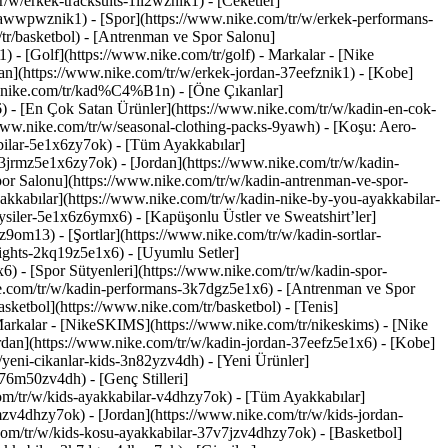
/w/erkek-tracksuits-1ll2wznik1) - [Ceketler]
nt-awwpwznik1)
- [Spor](https://www.nike.com/tr/w/erkek-performans-
tr/basketbol) - [Antrenman ve Spor Salonu]
) - [Golf](https://www.nike.com/tr/golf)
- Markalar - [Nike
an](https://www.nike.com/tr/w/erkek-jordan-37eefznik1) - [Kobe]
w.nike.com/tr/kad%C4%B1n) - [Öne Çıkanlar]
) - [En Çok Satan Ürünler](https://www.nike.com/tr/w/kadin-en-cok-
/www.nike.com/tr/w/seasonal-clothing-packs-9yawh) - [Koşu: Aero-
bilar-5e1x6zy7ok) - [Tüm Ayakkabılar]
3jrmz5e1x6zy7ok) - [Jordan](https://www.nike.com/tr/w/kadin-
or Salonu](https://www.nike.com/tr/w/kadin-antrenman-ve-spor-
akkabılar](https://www.nike.com/tr/w/kadin-nike-by-you-ayakkabilar-
ysiler-5e1x6z6ymx6) - [Kapüşonlu Üstler ve Sweatshirt’ler]
z9om13) - [Şortlar](https://www.nike.com/tr/w/kadin-sortlar-
tights-2kq19z5e1x6) - [Uyumlu Setler]
6) - [Spor Sütyenleri](https://www.nike.com/tr/w/kadin-spor-
ke.com/tr/w/kadin-performans-3k7dgz5e1x6) - [Antrenman ve Spor
ketbol](https://www.nike.com/tr/basketbol) - [Tenis]
Markalar - [NikeSKIMS](https://www.nike.com/tr/nikeskims) - [Nike
rdan](https://www.nike.com/tr/w/kadin-jordan-37eefz5e1x6) - [Kobe]
yeni-cikanlar-kids-3n82yzv4dh) - [Yeni Ürünler]
76m50zv4dh) - [Genç Stilleri]
om/tr/w/kids-ayakkabilar-v4dhzy7ok) - [Tüm Ayakkabılar]
zv4dhzy7ok) - [Jordan](https://www.nike.com/tr/w/kids-jordan-
com/tr/w/kids-kosu-ayakkabilar-37v7jzv4dhzy7ok) - [Basketbol]