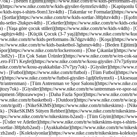
y7ok) - [Beden Eğitimi](https://www.nike.com/tr/w/kids-performans-
(https://www.nike.com/tr/w/kids-giysiler-6ymx6zv4dh) - [Kapüşonlu Üs
r/w/kids-tops-t-shirts-9om13zv4dh) - [Takımlar ve Formalar](https://w
[Şortlar](https://www.nike.com/tr/w/kids-sortlar-38fphzv4dh) - [Eşofma
-setler-2lukpzv4dh) - [Ceketler](https://www.nike.com/tr/w/kids-ceke
h)
- [Yaşa göre çocuk stilleri](https://www.nike.com/tr/w/kids-v4dh) - 
-agibjzv4dh) - [Küçük Çocuk (3-7 yaş)](https://www.nike.com/tr/w/ku
//www.nike.com/tr/w/kids-performans-3k7dgzv4dh) - [Koşu](https://www
ttps://www.nike.com/tr/w/kids-basketbol-3glsmzv4dh) - [Beden Eğitimi]
Spor](https://www.nike.com/tr/lockerroom) - [Öne Çıkanlar](https://w
z3n82y) - [En Çok Satan Ürünler](https://www.nike.com/tr/w/en-cok-s
Aero-FIT'i Keşfet](https://www.nike.com/tr/w/kosu-giysiler-37v7jz6y
nike.com/tr/w/kosu-ayakkabilar-37v7jzy7ok) - [Giysiler](https://www.
wpw)
- [Futbol](https://www.nike.com/tr/futbol) - [Tüm Futbol](https://
er](https://www.nike.com/tr/w/futbol-giysiler-1gdj0z6ymx6) - [Aksesuar
tr/antrenman) - [Tüm Antrenman ve Spor Salonu](https://www.nike.com
tozy7ok) - [Giysiler](https://www.nike.com/tr/w/antrenman-ve-spor-sa
equipment-58jtozawwpw)
- [Daha Fazla Spor](https://www.nike.com/tr/
www.nike.com/tr/basketbol) - [Outdoor](https://www.nike.com/tr/w/acg-9
.com/tr/golf) - [NikeSKIMS](https://www.nike.com/tr/nikeskims) - [N
) - [NikeSKIMS Sütyen Rehberi](https://www.nike.com/tr/nikeskims-
(https://www.nike.com/tr/w/nikeskims-b2asd) - [Tüm Giyim](https://www
[Üstler ve Atletler](https://www.nike.com/tr/w/nikeskims-tops-t-shirt
s-sortlar-38fphzb2asd) - [Ayakkabılar](https://www.nike.com/tr/w/nikes
wzb2asd)
- [Koleksiyonlar](https://www.nike.com/tr/nikeskims-koleksiy