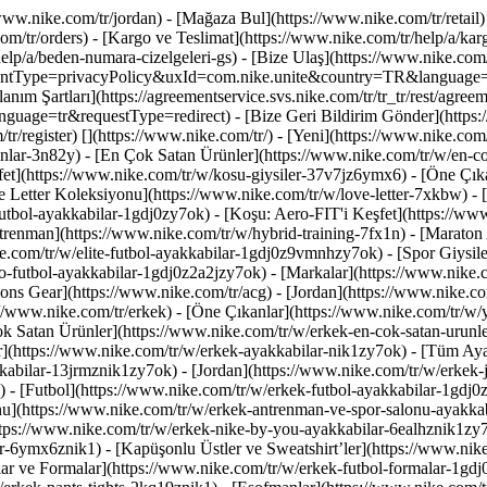
/www.nike.com/tr/jordan)
- [Mağaza Bul](https://www.nike.com/tr/retail)
m/tr/orders) - [Kargo ve Teslimat](https://www.nike.com/tr/help/a/kargo
lp/a/beden-numara-cizelgeleri-gs) - [Bize Ulaş](https://www.nike.com/tr/
eementType=privacyPolicy&uxId=com.nike.unite&country=TR&language=tr&
nım Şartları](https://agreementservice.svs.nike.com/tr/tr_tr/rest/agree
e=tr&requestType=redirect) - [Bize Geri Bildirim Gönder](https://
tr/register)
[](https://www.nike.com/tr/) - [Yeni](https://www.nike.com
ikanlar-3n82y) - [En Çok Satan Ürünler](https://www.nike.com/tr/w/e
fet](https://www.nike.com/tr/w/kosu-giysiler-37v7jz6ymx6)
- [Öne Çık
 Letter Koleksiyonu](https://www.nike.com/tr/w/love-letter-7xkbw) - [J
futbol-ayakkabilar-1gdj0zy7ok) - [Koşu: Aero-FIT'i Keşfet](https://w
trenman](https://www.nike.com/tr/w/hybrid-training-7fx1n) - [Maraton
e.com/tr/w/elite-futbol-ayakkabilar-1gdj0z9vmnhzy7ok) - [Spor Giysiler
o-futbol-ayakkabilar-1gdj0z2a2jzy7ok)
- [Markalar](https://www.nike
ons Gear](https://www.nike.com/tr/acg) - [Jordan](https://www.nike.c
/www.nike.com/tr/erkek) - [Öne Çıkanlar](https://www.nike.com/tr/w/y
ok Satan Ürünler](https://www.nike.com/tr/w/erkek-en-cok-satan-urun
r](https://www.nike.com/tr/w/erkek-ayakkabilar-nik1zy7ok) - [Tüm Aya
abilar-13jrmznik1zy7ok) - [Jordan](https://www.nike.com/tr/w/erkek-
 - [Futbol](https://www.nike.com/tr/w/erkek-futbol-ayakkabilar-1gdj0
u](https://www.nike.com/tr/w/erkek-antrenman-ve-spor-salonu-ayakkab
ttps://www.nike.com/tr/w/erkek-nike-by-you-ayakkabilar-6ealhznik1z
6ymx6znik1) - [Kapüşonlu Üstler ve Sweatshirt’ler](https://www.nike.c
ar ve Formalar](https://www.nike.com/tr/w/erkek-futbol-formalar-1gdj0