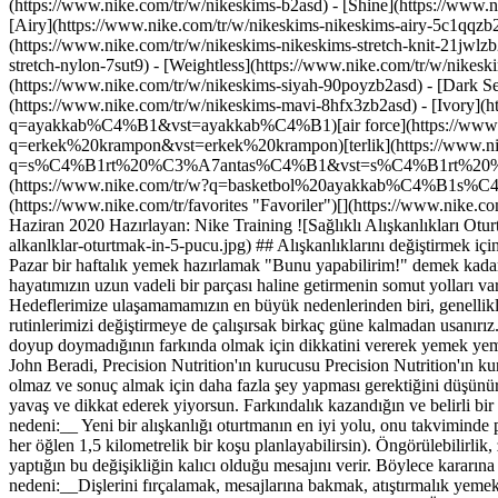
(https://www.nike.com/tr/w/nikeskims-b2asd) - [Shine](https://www.
[Airy](https://www.nike.com/tr/w/nikeskims-nikeskims-airy-5c1qqzb2
(https://www.nike.com/tr/w/nikeskims-nikeskims-stretch-knit-21jwlzb
stretch-nylon-7sut9) - [Weightless](https://www.nike.com/tr/w/nikes