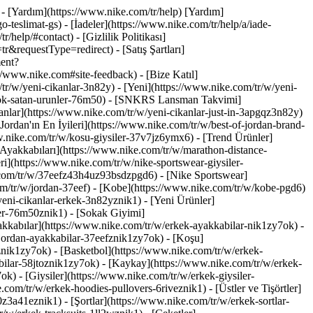
 - [Yardım](https://www.nike.com/tr/help) [Yardım]
-teslimat-gs) - [İadeler](https://www.nike.com/tr/help/a/iade-
help/#contact) - [Gizlilik Politikası]
requestType=redirect) - [Satış Şartları]
ment?
www.nike.com#site-feedback) - [Bize Katıl]
/tr/w/yeni-cikanlar-3n82y) - [Yeni](https://www.nike.com/tr/w/yeni-
n-cok-satan-urunler-76m50) - [SNKRS Lansman Takvimi]
anlar](https://www.nike.com/tr/w/yeni-cikanlar-just-in-3apgqz3n82y)
ordan'ın En İyileri](https://www.nike.com/tr/w/best-of-jordan-brand-
ww.nike.com/tr/w/kosu-giysiler-37v7jz6ymx6)
- [Trend Ürünler]
 Ayakkabıları](https://www.nike.com/tr/w/marathon-distance-
i](https://www.nike.com/tr/w/nike-sportswear-giysiler-
.com/tr/w/37eefz43h4uz93bsdzpgd6) - [Nike Sportswear]
om/tr/w/jordan-37eef) - [Kobe](https://www.nike.com/tr/w/kobe-pgd6)
eni-cikanlar-erkek-3n82yznik1) - [Yeni Ürünler]
ler-76m50znik1) - [Sokak Giyimi]
kkabılar](https://www.nike.com/tr/w/erkek-ayakkabilar-nik1zy7ok) -
jordan-ayakkabilar-37eefznik1zy7ok) - [Koşu]
znik1zy7ok) - [Basketbol](https://www.nike.com/tr/w/erkek-
ilar-58jtoznik1zy7ok) - [Kaykay](https://www.nike.com/tr/w/erkek-
y7ok)
- [Giysiler](https://www.nike.com/tr/w/erkek-giysiler-
om/tr/w/erkek-hoodies-pullovers-6riveznik1) - [Üstler ve Tişörtler]
z3a41eznik1) - [Şortlar](https://www.nike.com/tr/w/erkek-sortlar-