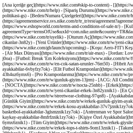
[Ana içeriğe geç](https://www.nike.com#skip-to-content) - [](https:/
(https://www.nike.com/tr/help) - [Sipariş Durumu](https://www.nike.co
politikasi-gs) - [Beden/Numara Çizelgeleri](https://www.nike.com/tr/he
(https://agreementservice.svs.nike.com/tr/tr_tr/rest/agreement?agr
(https://www.eshopworld.com/terms-and-conditions-of-sale-tr/) - [Kulla
agreementType=termsOfUse&uxId=com.nike.unite&country=TR&languag
(https://www.nike.com/tr/uyelik) - [Oturum Aç](https://www.nike.com/
cikanlar-3n82y) - [Yeni Ürünler](https://www.nike.com/tr/w/yeni-c
(https://www.nike.com/gb/launch/upcoming) - [Koşu: Aero-FIT'i Keş
- [Air Max Dünyası](https://www.nike.com/tr/air-max) - [Jordan: Love
j0oa) - [Futbol: Break 'Em Koleksiyonu](https://www.nike.com/tr/w/
(https://www.nike.com/tr/w/en-cok-satan-urunler-76m50) - [Hibrit An
ayakkabilar-6vbyfzy7ok) - [Elit Futbol Kramponları](https://www.nik
43h4uz6ymx6) - [Pro Kramponlarımız](https://www.nike.com/tr/w/pr
(https://www.nike.com/tr/w/gunluk-giyim-13jrm) - [ACG: All Conditi
- [NOCTA](https://www.nike.com/tr/w/nocta-25nhb) - [Erkek](https:/
(https://www.nike.com/tr/w/yeni-cikanlar-erkek-3n82yznik1) - [En Ç
(https://www.nike.com/tr/w/streetwear-clothing-97qn8)
- [Ayakkabıla
[Günlük Giyim](https://www.nike.com/tr/w/erkek-gunluk-giyim-ayakk
(https://www.nike.com/tr/w/erkek-kosu-ayakkabilar-37v7jznik1zy7ok)
basketbol-ayakkabilar-3glsmznik1zy7ok) - [Antrenman ve Spor Salon
kaykay-ayakkabilar-8mfrfznik1zy7ok) - [Kişiye Özel Ayakkabılar](h
6ymx6znik1) - [Tüm Giyim](https://www.nike.com/tr/w/erkek-giysiler-
(https://www.nike.com/tr/w/erkek-tops-t-shirts-9om13znik1) - [Takıml