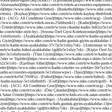
/erkek-pants-tights-2kq19znik1) - [Eşofmanlar](https://www.nike.com/tr
- [Aksesuarlar](https://www.nike.com/tr/w/erkek-accessories-equipme
(https://www.nike.com/tr/futbol) - [Basketbol](https://www.nike.com/
tr/tenis) - [Kaykay](https://www.nike.com/tr/w/erkek-kaykay-8mfrfznik1
1) - [ACG: All Conditions Gear](https://www.nike.com/tr/acg) - [Jord
://www.nike.com/tr/w/erkek-nocta-25nhbznik1) - [Kadın](https://ww
i Ürünler](https://www.nike.com/tr/w/yeni-cikanlar-kadin-3n82yz5e1x6
e.com/tr/nike-style-by) - [Sezona Özel Giysi Koleksiyonları](https:/
z5e1x6z6ymx6)
- [Ayakkabılar](https://www.nike.com/tr/w/kadin-ayakka
k Giyim](https://www.nike.com/tr/w/kadin-gunluk-giyim-ayakkabilar-1
m/tr/w/kadin-kosu-ayakkabilar-37v7jz5e1x6zy7ok) - [Antrenman ve Sp
om/tr/w/kadin-futbol-ayakkabilar-1gdj0z5e1x6zy7ok) - [Kişiye Özel Ay
ysiler-5e1x6z6ymx6) - [Tüm Giyim](https://www.nike.com/tr/w/kadin-gi
stler ve Tişörtler](https://www.nike.com/tr/w/kadin-tops-t-shirts-5e1x6
sh2z5e1x6) - [Eşofman Altları](https://www.nike.com/tr/w/kadin-pants-
tler](https://www.nike.com/tr/w/kadin-ceketler-ve-yelekler-50r7yz5e1x
w/kadin-accessories-equipment-5e1x6zawwpw)
- [Spor](https://www.ni
e.com/tr/ko%C5%9Fu) - [Futbol](https://www.nike.com/tr/futbol) - [Bas
w/kadin-kaykay-5e1x6z8mfrf) - [Golf](https://www.nike.com/tr/golf)
- 
x6) - [ACG: All Conditions Gear](https://www.nike.com/tr/acg) - [Jo
//www.nike.com/tr/cocuk) - [Öne Çıkanlar](https://www.nike.com/tr/w/
 Satan Ürünler](https://www.nike.com/tr/w/kids-en-cok-satan-urunler-
u](https://www.nike.com/tr/lego)
- [Ayakkabılar](https://www.nike.c
iyim](https://www.nike.com/tr/w/kids-gunluk-giyim-ayakkabilar-13jrm
kids-futbol-ayakkabilar-1gdj0zv4dhzy7ok) - [Koşu](https://www.nike.