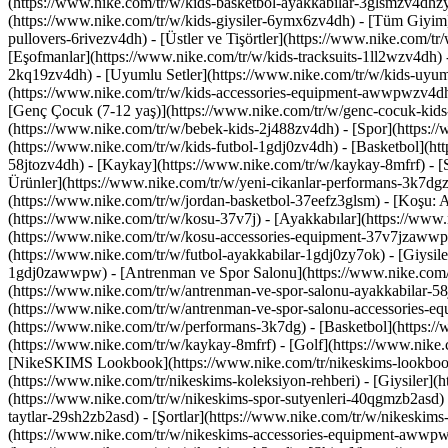
(https://www.nike.com/tr/w/kids-basketbol-ayakkabilar-3glsmzv4dhz
(https://www.nike.com/tr/w/kids-giysiler-6ymx6zv4dh) - [Tüm Giyim]
pullovers-6rivezv4dh) - [Üstler ve Tişörtler](https://www.nike.com/t
[Eşofmanlar](https://www.nike.com/tr/w/kids-tracksuits-1ll2wzv4dh) - 
2kq19zv4dh) - [Uyumlu Setler](https://www.nike.com/tr/w/kids-uyumlu
(https://www.nike.com/tr/w/kids-accessories-equipment-awwpwzv4d
[Genç Çocuk (7-12 yaş)](https://www.nike.com/tr/w/genc-cocuk-kids
(https://www.nike.com/tr/w/bebek-kids-2j488zv4dh)
- [Spor](https:
(https://www.nike.com/tr/w/kids-futbol-1gdj0zv4dh) - [Basketbol](h
58jtozv4dh) - [Kaykay](https://www.nike.com/tr/w/kaykay-8mfrf) - [
Ürünler](https://www.nike.com/tr/w/yeni-cikanlar-performans-3k7dg
(https://www.nike.com/tr/w/jordan-basketbol-37eefz3glsm) - [Koşu: 
(https://www.nike.com/tr/w/kosu-37v7j) - [Ayakkabılar](https://www.
(https://www.nike.com/tr/w/kosu-accessories-equipment-37v7jzaw
(https://www.nike.com/tr/w/futbol-ayakkabilar-1gdj0zy7ok) - [Giysil
1gdj0zawwpw)
- [Antrenman ve Spor Salonu](https://www.nike.com/
(https://www.nike.com/tr/w/antrenman-ve-spor-salonu-ayakkabilar-58j
(https://www.nike.com/tr/w/antrenman-ve-spor-salonu-accessories-
(https://www.nike.com/tr/w/performans-3k7dg) - [Basketbol](https://
(https://www.nike.com/tr/w/kaykay-8mfrf) - [Golf](https://www.nike
[NikeSKIMS Lookbook](https://www.nike.com/tr/nikeskims-lookbook
(https://www.nike.com/tr/nikeskims-koleksiyon-rehberi)
- [Giysiler]
(https://www.nike.com/tr/w/nikeskims-spor-sutyenleri-40qgmzb2asd) - 
taytlar-29sh2zb2asd) - [Şortlar](https://www.nike.com/tr/w/nikeskim
(https://www.nike.com/tr/w/nikeskims-accessories-equipment-awwp