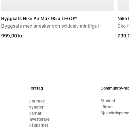
Byggsats Nike Air Max 95 x LEGO®
Nike 
Byggsats med sneaker och exklusiv minifigur
Sko 
999,00 kr
999,00 kr
799,
799,
Företag
Community-rab
Student
Om Nike
Lärare
Nyheter
Sjukvårdsperso
Karriär
Investerare
Hållbarhet