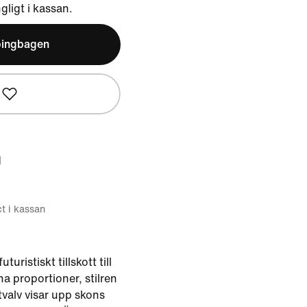
ngligt i kassan.
pingbagen
d
ct i kassan
turistiskt tillskott till
na proportioner, stilren
tvalv visar upp skons