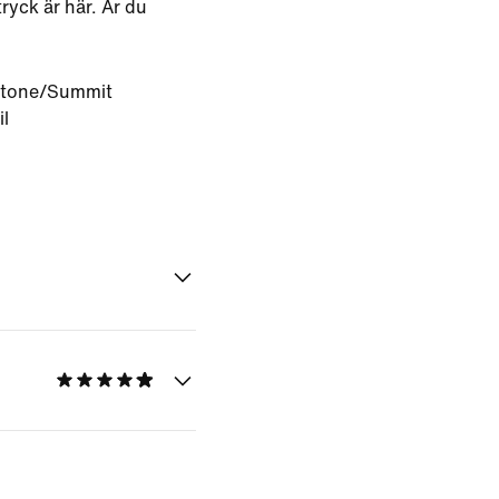
tryck är här. Är du
Stone/Summit
l