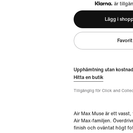
är tillgä
Klarna
Lägg i shop
Favorit
Upphämtning utan kostna
Hitta en butik
Tillgänglig för Click and Colle
Air Max Muse är ett vasst, fu
Air Max-familjen. Överdriv
finish och oväntat högt fo