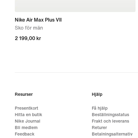
Nike Air Max Plus VII
Sko för män
2 199,00 kr
2 199,00 kr
Resurser
Hjälp
Presentkort
Få hjälp
Hitta en butik
Beställningsstatus
Nike Journal
Frakt och leverans
Bli medlem
Returer
Feedback
Betalningsalternativ