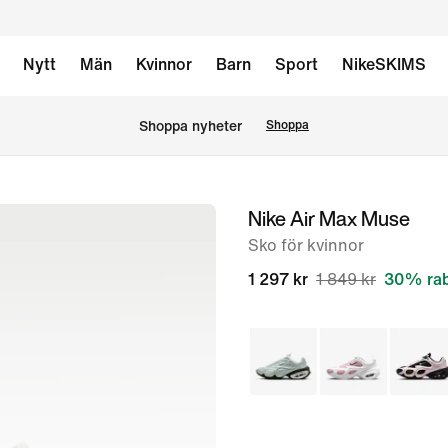
Nytt
Män
Kvinnor
Barn
Sport
NikeSKIMS
Shoppa nyheter
Shoppa
Nike Air Max Muse
bild
1
Sko för kvinnor
av
1 297 kr
1 849 kr
30% rab
8