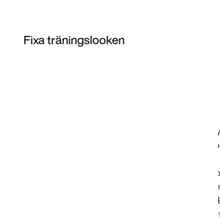
Fixa träningslooken
Item 3 of 3