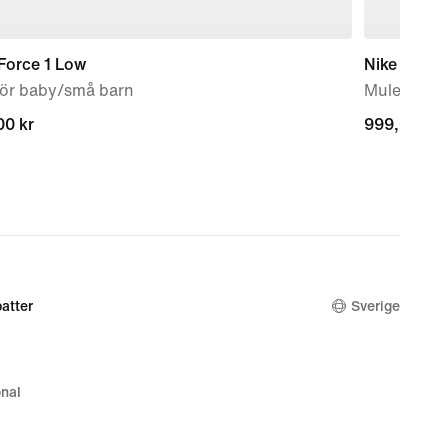
Force 1 Low
Nike Mind 
för baby/små barn
Mules för 
00 kr
00 kr
999,00 kr
999,00 kr
atter
Sverige
nal