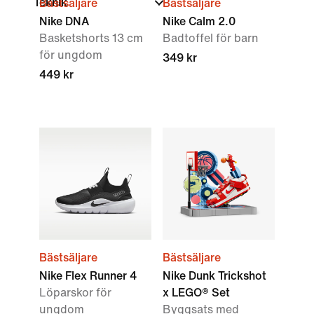
Teknik
Bästsäljare
Bästsäljare
Nike DNA
Nike Calm 2.0
Basketshorts 13 cm
Badtoffel för barn
för ungdom
349 kr
449 kr
Bästsäljare
Bästsäljare
Nike Flex Runner 4
Nike Dunk Trickshot
Löparskor för
x LEGO® Set
ungdom
Byggsats med