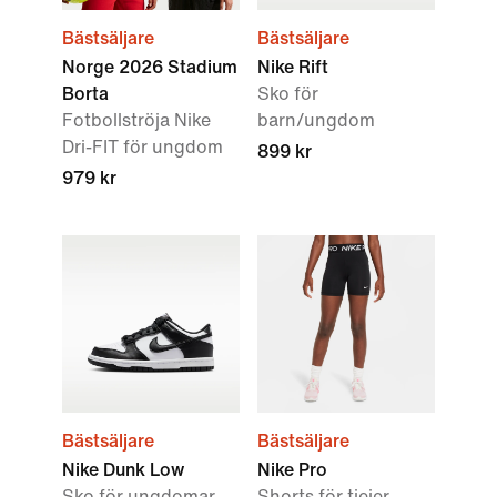
Bästsäljare
Bästsäljare
Norge 2026 Stadium
Nike Rift
Borta
Sko för
Fotbollströja Nike
barn/ungdom
Dri-FIT för ungdom
899 kr
979 kr
Bästsäljare
Bästsäljare
Nike Dunk Low
Nike Pro
Sko för ungdomar
Shorts för tjejer