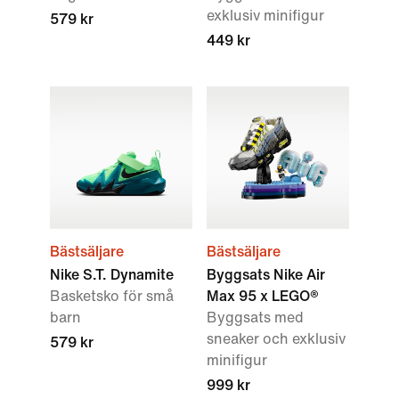
exklusiv minifigur
579 kr
449 kr
Bästsäljare
Bästsäljare
Nike S.T. Dynamite
Byggsats Nike Air
Basketsko för små
Max 95 x LEGO®
barn
Byggsats med
sneaker och exklusiv
579 kr
minifigur
999 kr