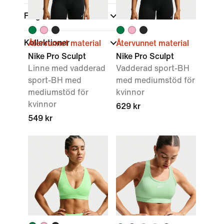
Färg
Kollektioner
Återvunnet material
Återvunnet material
Nike Pro Sculpt
Nike Pro Sculpt
Linne med vadderad
Vadderad sport-BH
sport-BH med
med mediumstöd för
mediumstöd för
kvinnor
kvinnor
629 kr
549 kr