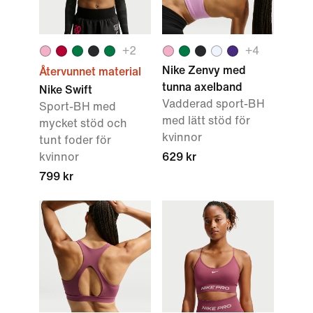
+
2
+
4
Nike Zenvy med
Återvunnet material
tunna axelband
Nike Swift
Vadderad sport-BH
Sport-BH med
med lätt stöd för
mycket stöd och
kvinnor
tunt foder för
kvinnor
629 kr
799 kr