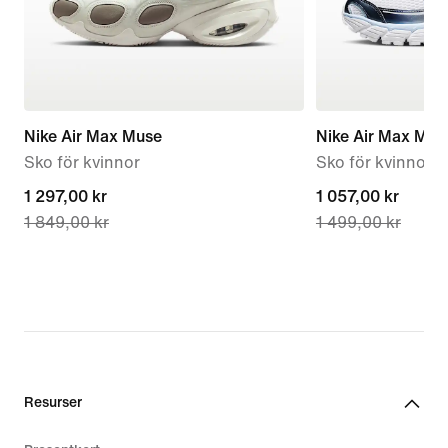
Nike Air Max Muse
Nike Air Max Mot
Sko för kvinnor
Sko för kvinnor
current
1 297,00 kr
current
1 057,00 kr
1 849,00 kr
1 499,00 kr
price
price
1 297,00 kr,
1 057,00 kr,
original
original
price
price
1 849,00 kr
1 499,00 kr
Resurser