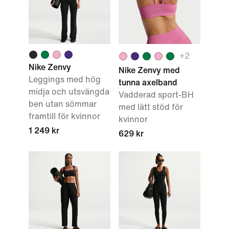
+
2
Nike Zenvy
Nike Zenvy med
Leggings med hög
tunna axelband
midja och utsvängda
Vadderad sport-BH
ben utan sömmar
med lätt stöd för
framtill för kvinnor
kvinnor
1 249 kr
629 kr