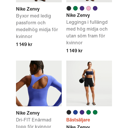
Nike Zenvy
Nike Zenvy
Byxor med ledig
Leggings i fullängd
passform och
med hög midja och
medelhög midja för
utan söm fram för
kvinnor
kvinnor
1 149 kr
1 149 kr
Nike Zenvy
Dri-FIT Enärmad
Bästsäljare
topp för kvinnor
Nike Zenvy