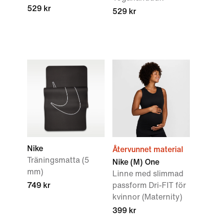
529 kr
529 kr
Nike
Återvunnet material
Träningsmatta (5
Nike (M) One
mm)
Linne med slimmad
749 kr
passform Dri-FIT för
kvinnor (Maternity)
399 kr