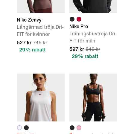
Nike Zenvy
Nike Pro
Långärmad tröja Dri-
Träningshuvtröja Dri-
FIT för kvinnor
FIT för män
527 kr
749 kr
597 kr
849 kr
29% rabatt
29% rabatt