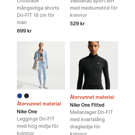
Ofodrade
Vadderad sport-BH
mångsidiga shorts
med mediumstöd för
Dri-FIT 18 cm för
kvinnor
män
529 kr
699 kr
Återvunnet material
Återvunnet material
Nike One Fitted
Nike One
Mellanlager Dri-FIT
Leggings Dri-FIT
med kvartslång
med hög midja för
dragkedja för
kvinnor
kvinnor