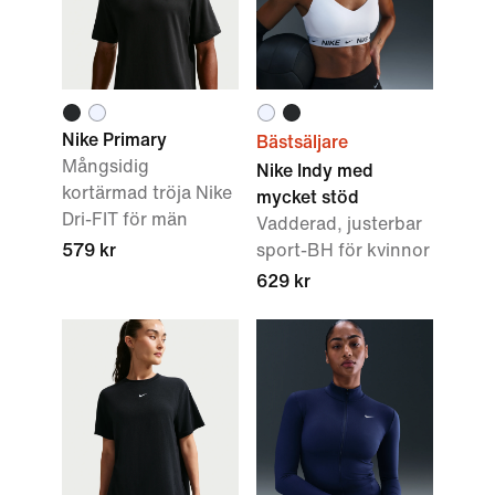
Nike Primary
Bästsäljare
Mångsidig
Nike Indy med
kortärmad tröja Nike
mycket stöd
Dri-FIT för män
Vadderad, justerbar
579 kr
sport-BH för kvinnor
629 kr