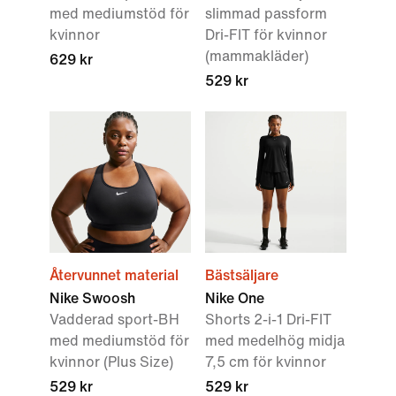
med mediumstöd för
slimmad passform
kvinnor
Dri-FIT för kvinnor
(mammakläder)
629 kr
529 kr
Återvunnet material
Bästsäljare
Nike Swoosh
Nike One
Vadderad sport-BH
Shorts 2-i-1 Dri-FIT
med mediumstöd för
med medelhög midja
kvinnor (Plus Size)
7,5 cm för kvinnor
529 kr
529 kr