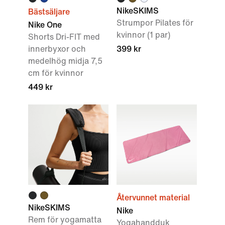
NikeSKIMS
Bästsäljare
Strumpor Pilates för
Nike One
kvinnor (1 par)
Shorts Dri-FIT med
innerbyxor och
399 kr
medelhög midja 7,5
cm för kvinnor
449 kr
Återvunnet material
NikeSKIMS
Nike
Rem för yogamatta
Yogahandduk