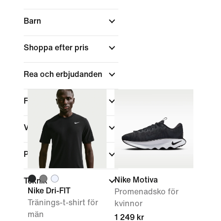
Barn
Shoppa efter pris
Rea och erbjudanden
Färg
Varumärke
Passform
Nike Motiva
Teknik
Nike Dri-FIT
Promenadsko för
Tränings-t-shirt för
kvinnor
män
1 249 kr