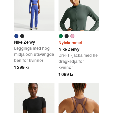
Nike Zenvy
Nyinkommet
Leggings med hög
Nike Zenvy
midja och utsvängda
Dri-FIT-jacka med hel
ben för kvinnor
dragkedja för
1 299 kr
kvinnor
1 099 kr