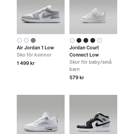
Air Jordan 1 Low
Jordan Court
Sko för kvinnor
Connect Low
Skor för baby/små
1 499 kr
barn
579 kr