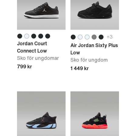
+3
Jordan Court
Air Jordan Sixty Plus
Connect Low
Low
Sko för ungdomar
Sko för ungdom
799 kr
1 449 kr