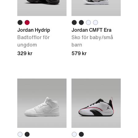
Jordan Hydrip
Jordan CMFT Era
Badtofflor för
Sko för baby/små
ungdom
barn
329 kr
579 kr