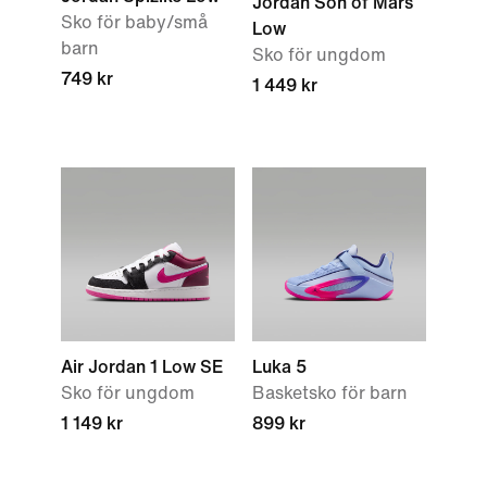
Jordan Son of Mars
Sko för baby/små
Low
barn
Sko för ungdom
749 kr
1 449 kr
Air Jordan 1 Low SE
Luka 5
Sko för ungdom
Basketsko för barn
1 149 kr
899 kr