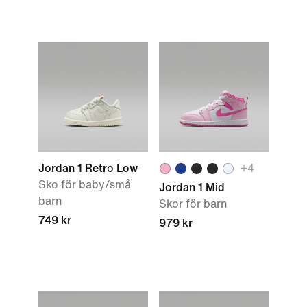
Jordan 1 Retro Low
+
4
Sko för baby/små
Jordan 1 Mid
barn
Skor för barn
749 kr
979 kr