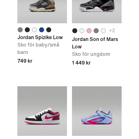
+2
Jordan Spizike Low
Jordan Son of Mars
Sko för baby/små
Low
barn
Sko för ungdom
749 kr
1 449 kr