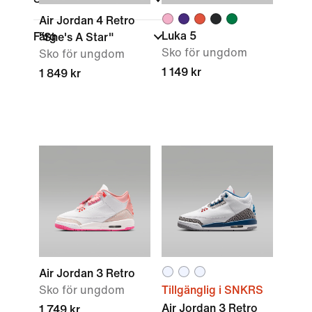
Air Jordan 4 Retro
Luka 5
Färg
"She's A Star"
Sko för ungdom
Sko för ungdom
1 149 kr
1 849 kr
Air Jordan 3 Retro
Sko för ungdom
Tillgänglig i SNKRS
Air Jordan 3 Retro
1 749 kr