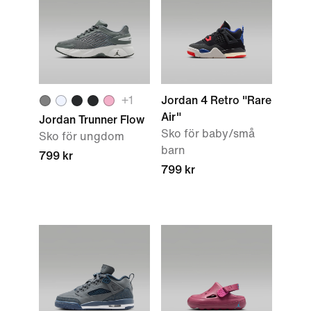
+1
Jordan 4 Retro "Rare
Air"
Jordan Trunner Flow
Sko för baby/små
Sko för ungdom
barn
799 kr
799 kr