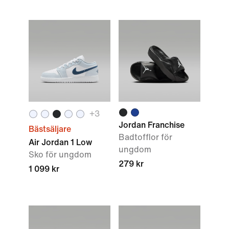
+
3
Jordan Franchise
Bästsäljare
Badtofflor för
Air Jordan 1 Low
ungdom
Sko för ungdom
279 kr
1 099 kr