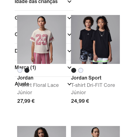
Idade das crianças
Gama de tamanhos
Cor
Desporto
Marca
(1)
Jordan
Jordan Sport
Ajuste
T-shirt Floral Lace
T-shirt Dri-FIT Core
Júnior
Júnior
27,99 €
24,99 €