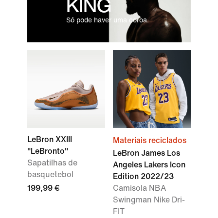
KING
Só pode haver uma coroa.
LeBron XXIII
Materiais reciclados
"LeBronto"
LeBron James Los
Sapatilhas de
Angeles Lakers Icon
basquetebol
Edition 2022/23
199,99 €
Camisola NBA
Swingman Nike Dri-
FIT