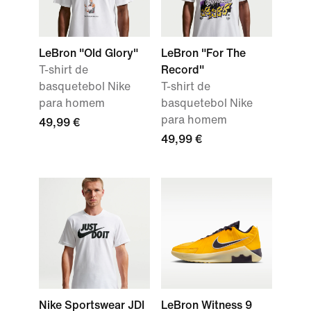
LeBron "Old Glory"
LeBron "For The
T-shirt de
Record"
basquetebol Nike
T-shirt de
para homem
basquetebol Nike
para homem
49,99 €
49,99 €
Nike Sportswear JDI
LeBron Witness 9