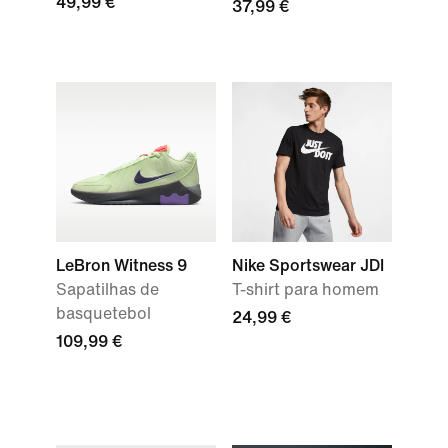
49,99 €
37,99 €
LeBron Witness 9
Nike Sportswear JDI
Sapatilhas de
T-shirt para homem
basquetebol
24,99 €
109,99 €