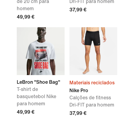
de 20 cm para
Dri-FIT para homem
homem
37,99 €
49,99 €
LeBron "Shoe Bag"
Materiais reciclados
T-shirt de
Nike Pro
basquetebol Nike
Calções de fitness
para homem
Dri-FIT para homem
49,99 €
37,99 €