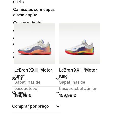
shirts
Camisolas com capuz
e sem capuz
Calças e tights
Calções
Compressão e
camada de base
Acessórios e
equipamento
LeBron XXIII "Motor
LeBron XXIII "Motor
King"
King"
Sexo
Sapatilhas de
Sapatilhas de
basquetebol
basquetebol Júnior
Criança
199,99 €
159,99 €
Comprar por preço