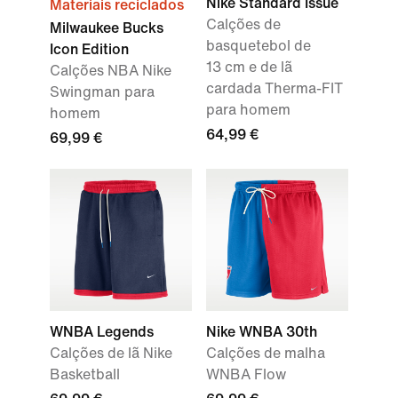
Nike Standard Issue
Materiais reciclados
Calções de
Milwaukee Bucks
basquetebol de
Icon Edition
13 cm e de lã
Calções NBA Nike
cardada Therma-FIT
Swingman para
para homem
homem
64,99 €
69,99 €
WNBA Legends
Nike WNBA 30th
Calções de lã Nike
Calções de malha
Basketball
WNBA Flow