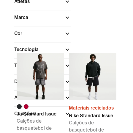
Atletas
Marca
Cor
Tecnologia
Tamanho
Desporto
(1)
Ajuste
Materiais reciclados
Coleções
Ja Standard Issue
Nike Standard Issue
Calções de
Calções de
basquetebol de
basquetebol de