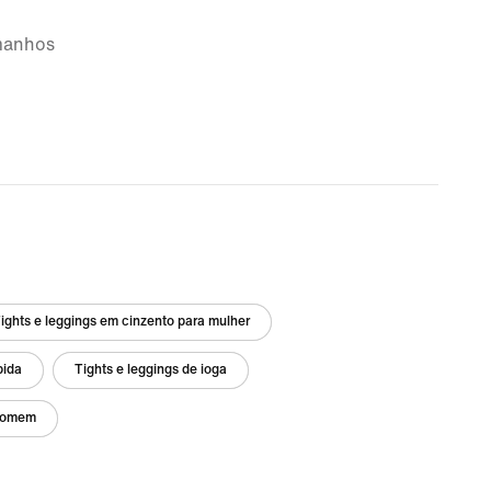
amanhos
ights e leggings em cinzento para mulher
bida
Tights e leggings de ioga
 homem