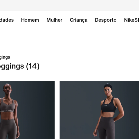
dades
Homem
Mulher
Criança
Desporto
NikeS
gings
leggings
(14)