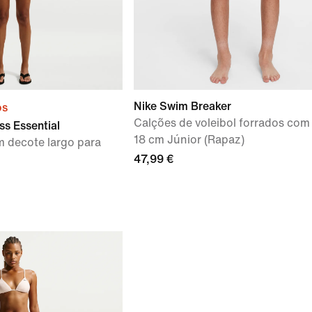
Nike Swim Breaker
os
Calções de voleibol forrados com 
ss Essential
18 cm Júnior (Rapaz)
 decote largo para
47,99 €