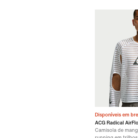
Disponíveis em br
ACG Radical AirF
Camisola de mang
running em trilho