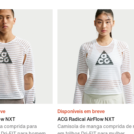
eve
Disponíveis em breve
low NXT
ACG Radical AirFlow NXT
a comprida para
Camisola de manga comprida de 
s Dri-FIT para homem
em trilhos Dri-FIT para mulher