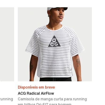
Disponíveis em breve
ACG Radical AirFlow
running
Camisola de manga curta para running
em trilhos Dri-FIT para homem