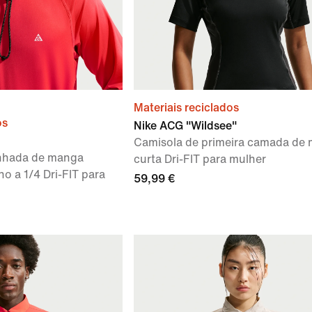
Materiais reciclados
os
Nike ACG "Wildsee"
Camisola de primeira camada de
nhada de manga
curta Dri-FIT para mulher
o a 1/4 Dri-FIT para
59,99 €