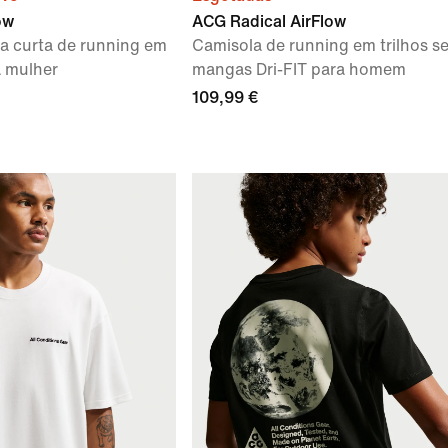
ow
ACG Radical AirFlow
a curta de running em
Camisola de running em trilhos s
a mulher
mangas Dri-FIT para homem
109,99 €