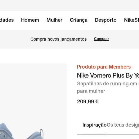
dades
Homem
Mulher
Criança
Desporto
NikeS
Compra novos lançamentos
Comprar
Produto para Members
imagem
Nike Vomero Plus By Y
1
Sapatilhas de running em 
de
para mulher
8
209,99 €
Inspiração
Os teus desig