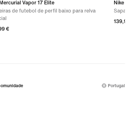
Mercurial Vapor 17 Elite
Nike Mind 
iras de futebol de perfil baixo para relva
Sapatilhas
cial
139,99
139,99 €
99
99 €
€
comunidade
Portugal