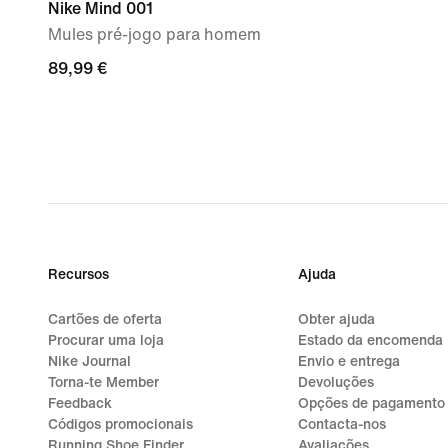
Nike Mind 001
Mules pré-jogo para homem
89,99
89,99 €
€
Recursos
Ajuda
Cartões de oferta
Obter ajuda
Procurar uma loja
Estado da encomenda
Nike Journal
Envio e entrega
Torna-te Member
Devoluções
Feedback
Opções de pagamento
Códigos promocionais
Contacta-nos
Running Shoe Finder
Avaliações