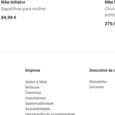
Nike Initiator
Nike 
Sapatilhas para mulher
Chute
artifi
84,99
84,99 €
279,
279,
€
€
Empresa
Descontos da 
Estudante
Sobre a Nike
Docente
Notícias
Carreiras
Investidores
Sustentabilidade
Acessibilidade
Declaração de acessibilidade