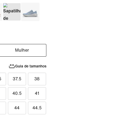
Mulher
Guia de tamanhos
5
37.5
38
40.5
41
44
44.5