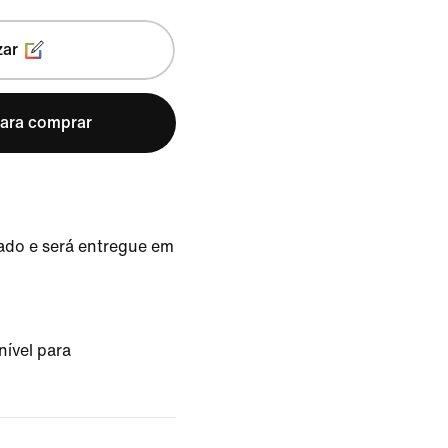
zar
para comprar
ado e será entregue em
nível para