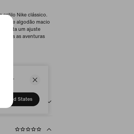
 estilo Nike clássico.
cido de algodão macio
apresenta um ajuste
a todas as aventuras
nco
States.
United States