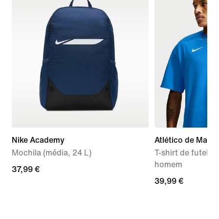
Nike Academy
Atlético de Madri
Mochila (média, 24 L)
T-shirt de futebol
homem
37,99
37,99 €
39,99
39,99 €
€
€