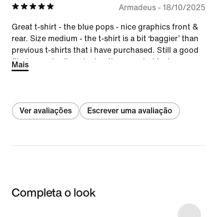
Armadeus
-
18/10/2025
Great t-shirt - the blue pops - nice graphics front &
rear. Size medium - the t-shirt is a bit ‘baggier’ than
previous t-shirts that i have purchased. Still a good
fit - I am actually enjoying the ‘roomier’ feel.
Mais
Ver avaliações
Escrever uma avaliação
Completa o look
Item 3 of 4