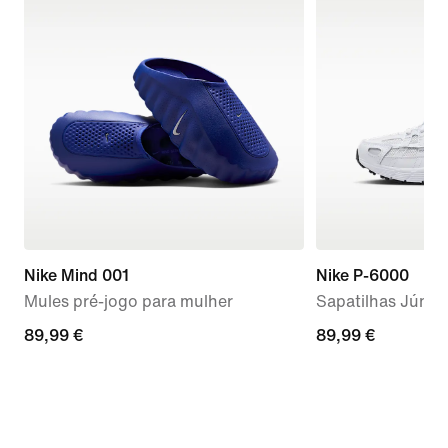
Nike Mind 001
Nike P-6000
Mules pré-jogo para mulher
Sapatilhas Júnio
89,99
89,99 €
89,99
89,99 €
€
€