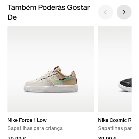
Também Poderás Gostar
De
Nike Force 1 Low
Nike Cosmic Run
Sapatilhas para criança
Sapatilhas para 
79,99
79,99 €
39,99
39,99 €