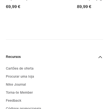
69,99
69,99 €
89,99
89,99 €
€
€
Recursos
Cartões de oferta
Procurar uma loja
Nike Journal
Torna-te Member
Feedback
Códigos promocionais