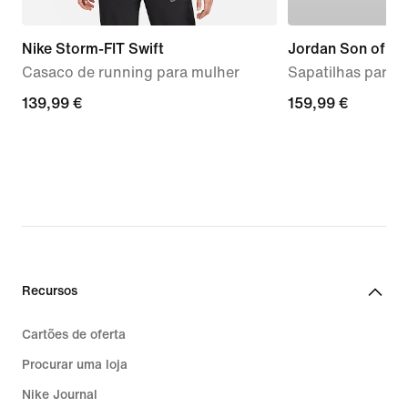
Nike Storm-FIT Swift
Jordan Son of M
Casaco de running para mulher
Sapatilhas para
139,99
139,99 €
159,99
159,99 €
€
€
Recursos
Cartões de oferta
Procurar uma loja
Nike Journal