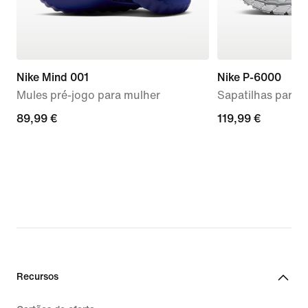
Nike Mind 001
Nike P-6000
Mules pré-jogo para mulher
Sapatilhas para 
89,99
89,99 €
119,99
119,99 €
€
€
Recursos