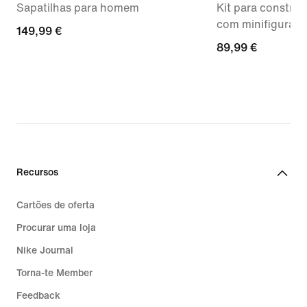
Sapatilhas para homem
Kit para construç
com minifigura ex
149,99
149,99 €
89,99
89,99 €
€
€
Recursos
Cartões de oferta
Procurar uma loja
Nike Journal
Torna-te Member
Feedback