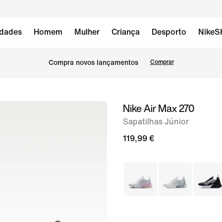
dades
Homem
Mulher
Criança
Desporto
NikeS
Compra novos lançamentos
Comprar
Nike Air Max 270
imagem
1
Sapatilhas Júnior
de
119,99 €
8