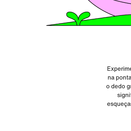
Experime
na ponta
o dedo gr
sign
esqueças