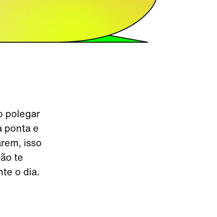
o polegar
a ponta e
arem, isso
ão te
te o dia.