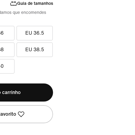
Guia de tamanhos
damos que encomendes
36
EU 36.5
38
EU 38.5
40
 carrinho
avorito