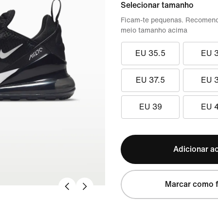
Selecionar tamanho
Ficam-te pequenas. Recomen
meio tamanho acima
EU 35.5
EU 
EU 37.5
EU 
EU 39
EU 
Adicionar ao
Marcar como f