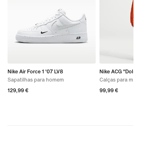
Nike Air Force 1 '07 LV8
Nike ACG "Dolomi
Sapatilhas para homem
Calças para mulh
129,99
129,99 €
99,99
99,99 €
€
€