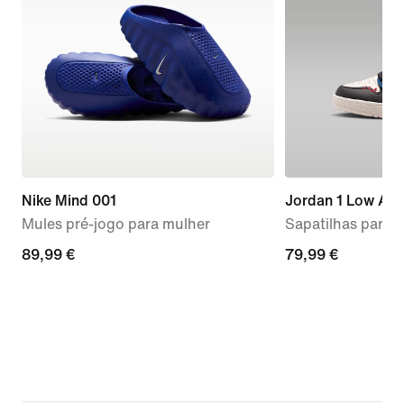
Nike Mind 001
Jordan 1 Low Alt
Mules pré-jogo para mulher
Sapatilhas para c
89,99
89,99 €
79,99
79,99 €
€
€