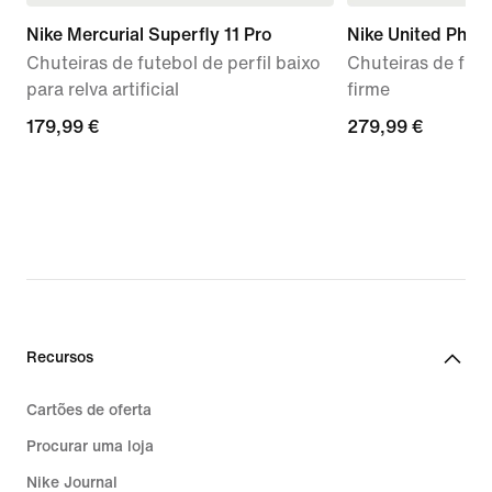
Nike Mercurial Superfly 11 Pro
Nike United Phan
Chuteiras de futebol de perfil baixo
Chuteiras de fute
para relva artificial
firme
179,99
179,99 €
279,99
279,99 €
€
€
Recursos
Cartões de oferta
Procurar uma loja
Nike Journal