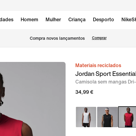
dades
Homem
Mulher
Criança
Desporto
NikeS
Compra novos lançamentos
Comprar
Materiais reciclados
imagem
Jordan Sport Essentia
1
Camisola sem mangas Dri
de
5
34,99 €