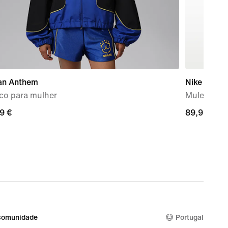
an Anthem
Nike Mind 
co para mulher
Mules pré-
99
9 €
89,99
89,99 €
€
comunidade
Portugal