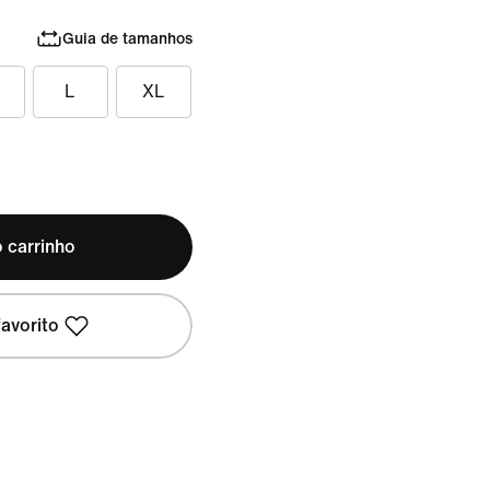
Guia de tamanhos
L
XL
 carrinho
avorito