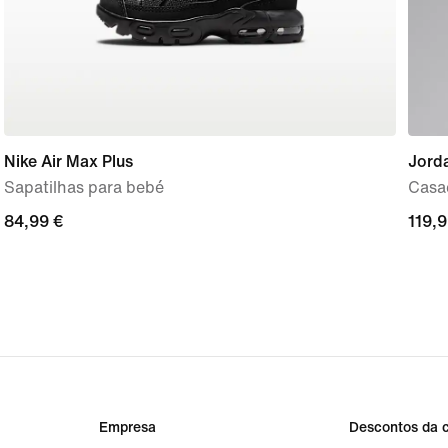
Nike Air Max Plus
Jord
Sapatilhas para bebé
Casa
84,99
84,99 €
119,
119,9
€
€
Empresa
Descontos da 