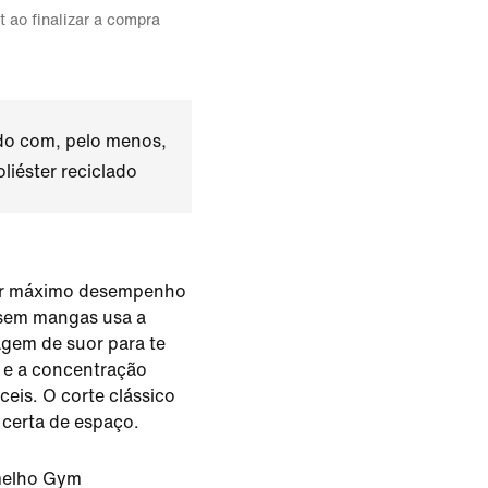
t ao finalizar a compra
ado com, pelo menos,
liéster reciclado
tir máximo desempenho
 sem mangas usa a
gem de suor para te
a e a concentração
eis. O corte clássico
certa de espaço.
melho Gym