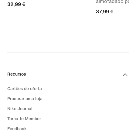
almofadado para
32,99
32,99 €
37,99
37,99 €
€
€
Recursos
Cartões de oferta
Procurar uma loja
Nike Journal
Torna-te Member
Feedback