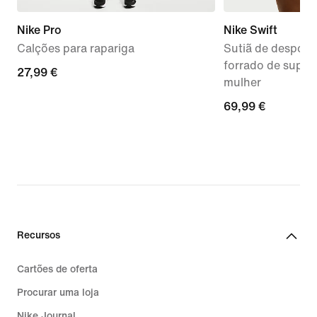
Nike Pro
Nike Swift
Calções para rapariga
Sutiã de desport
forrado de supor
27,99
27,99 €
mulher
€
69,99
69,99 €
€
Recursos
Cartões de oferta
Procurar uma loja
Nike Journal