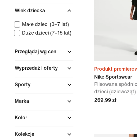
Wiek dziecka
Małe dzieci (3–7 lat)
Duże dzieci (7–15 lat)
Przeglądaj wg cen
Wyprzedaż i oferty
Produkt premiero
Nike Sportswear
Plisowana spódnic
Sporty
dzieci (dziewcząt)
269,99 zł
Marka
Kolor
Kolekcje