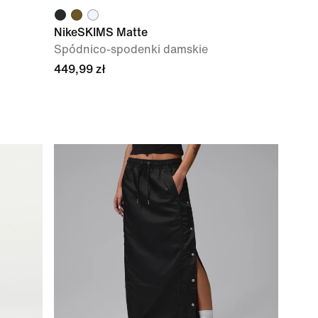
NikeSKIMS Matte
Spódnico-spodenki damskie
449,99 zł