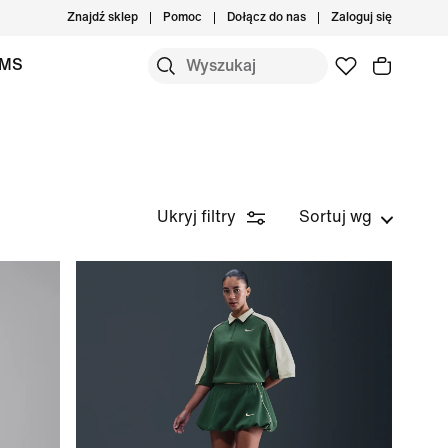
Znajdź sklep
Pomoc
Dołącz do nas
Zaloguj się
IMS
Ukryj filtry
Sortuj wg