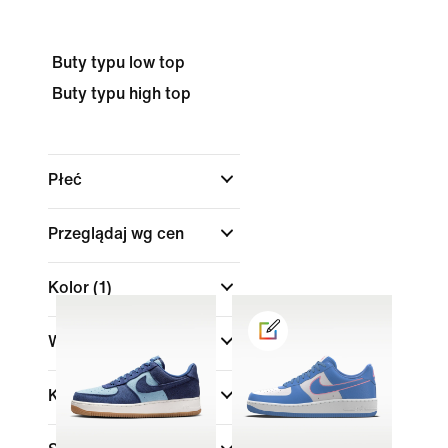
Buty typu low top
Buty typu high top
Płeć
Przeglądaj wg cen
Kolor
(1)
Wysokość buta
Kolekcje
(1)