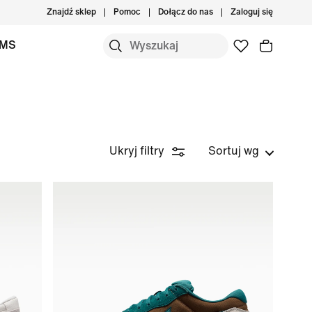
Znajdź sklep
Pomoc
Dołącz do nas
Zaloguj się
IMS
Ukryj filtry
Sortuj wg